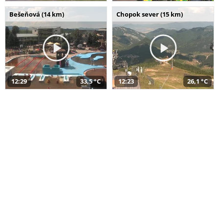
Bešeňová (14 km)
Chopok sever (15 km)
12:29
33,5 °C
12:23
26,1 °C