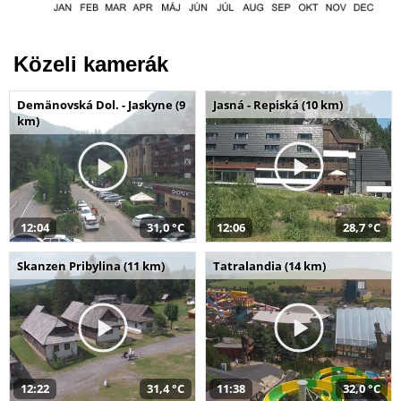
Közeli kamerák
Demänovská Dol. - Jaskyne (9
Jasná - Repiská (10 km)
km)
12:04
31,0 °C
12:06
28,7 °C
Skanzen Pribylina (11 km)
Tatralandia (14 km)
12:22
31,4 °C
11:38
32,0 °C