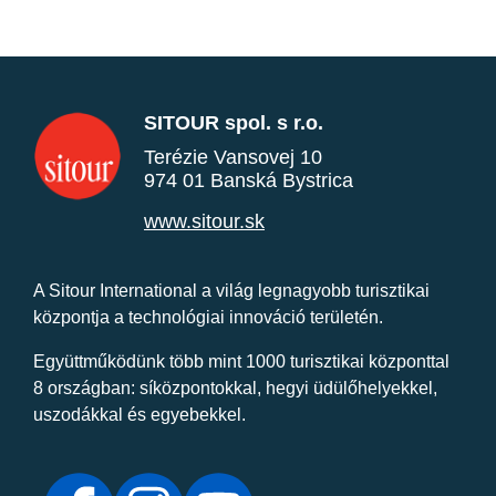
SITOUR spol. s r.o.
Terézie Vansovej 10
974 01 Banská Bystrica
www.sitour.sk
A Sitour International a világ legnagyobb turisztikai
központja a technológiai innováció területén.
Együttműködünk több mint 1000 turisztikai központtal
8 országban: síközpontokkal, hegyi üdülőhelyekkel,
uszodákkal és egyebekkel.