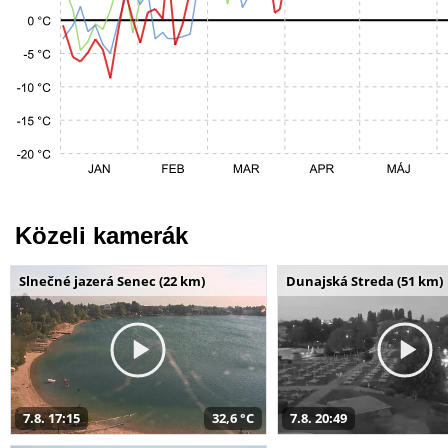
Közeli kamerák
Slnečné jazerá Senec (22 km)
Dunajská Streda (51 km)
7.8. 17:15
32,6 °C
7.8. 20:49