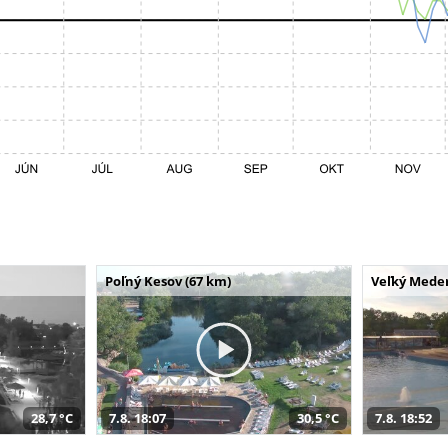
Poľný Kesov (67 km)
Veľký Meder
28,7 °C
7.8. 18:07
30,5 °C
7.8. 18:52