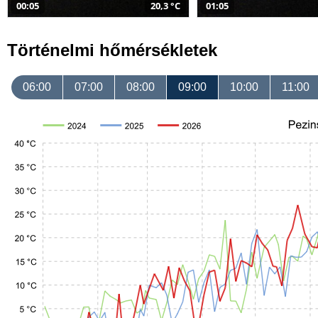
00:05
20,3 °C
01:05
Történelmi hőmérsékletek
06:00
07:00
08:00
09:00
10:00
11:00