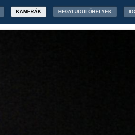
KAMERÁK
HEGYI ÜDÜLŐHELYEK
ID