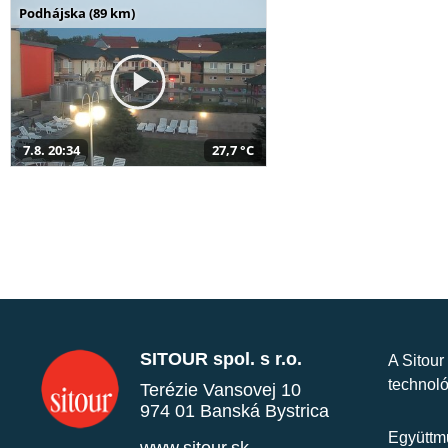
Podhájska (89 km)
7.8. 20:34
27,7 °C
SITOUR spol. s r.o.
A Sitour
technoló
Terézie Vansovej 10
974 01 Banská Bystrica
Együttmű
www.sitour.sk