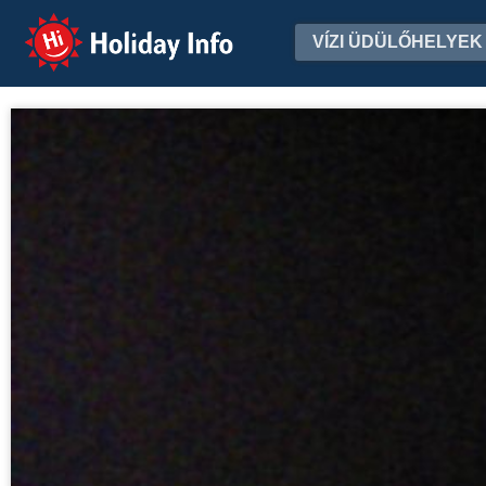
Holiday Info
VÍZI ÜDÜLŐHELYEK