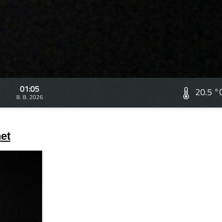
01:05
20.5 °
8. 8. 2026
et