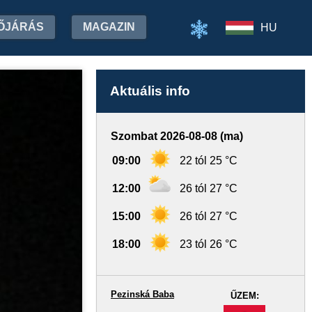
ŐJÁRÁS
MAGAZIN
HU
Aktuális info
Szombat 2026-08-08 (ma)
09:00
22 tól 25 °C
12:00
26 tól 27 °C
15:00
26 tól 27 °C
18:00
23 tól 26 °C
Pezinská Baba
ŰZEM:
-