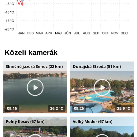
Közeli kamerák
Slnečné jazerá Senec (22 km)
Dunajská Streda (51 km)
09:16
26,2 °C
09:26
25,9 °C
Poľný Kesov (67 km)
Veľký Meder (67 km)