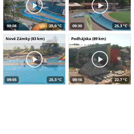
09:08
25,0 °C
09:30
25,3 °C
Nové Zámky (83 km)
Podhájska (89 km)
09:05
25,3 °C
09:16
22,7 °C