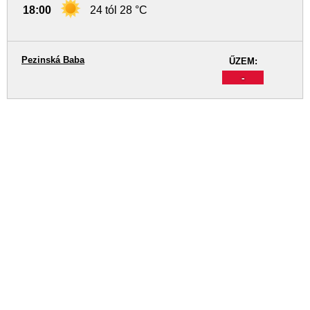
18:00
24 tól 28 °C
Pezinská Baba
ŰZEM:
-