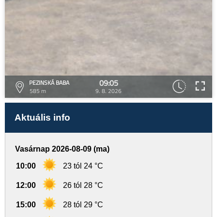
09:05
PEZINSKÁ BABA
585 m
9. 8. 2026
Aktuális info
Vasárnap 2026-08-09 (ma)
10:00
23 tól 24 °C
12:00
26 tól 28 °C
15:00
28 tól 29 °C