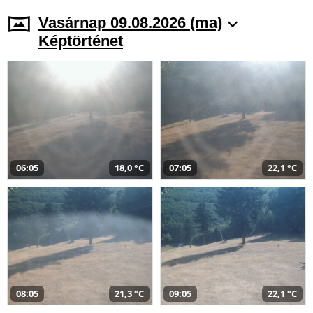
Vasárnap 09.08.2026 (ma)
Képtörténet
06:05
18,0 °C
07:05
22,1 °C
08:05
21,3 °C
09:05
22,1 °C