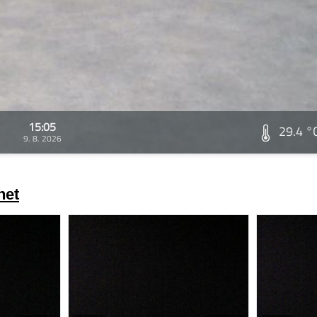
15:05
29.4 °
9. 8. 2026
net