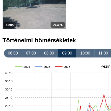
15:05
29,4 °C
Történelmi hőmérsékletek
06:00
07:00
08:00
09:00
10:00
11:00