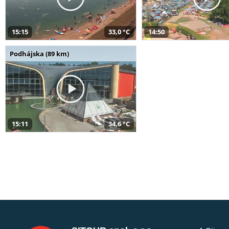
15:15
33,0 °C
14:50
Podhájska (89 km)
15:11
34,6 °C