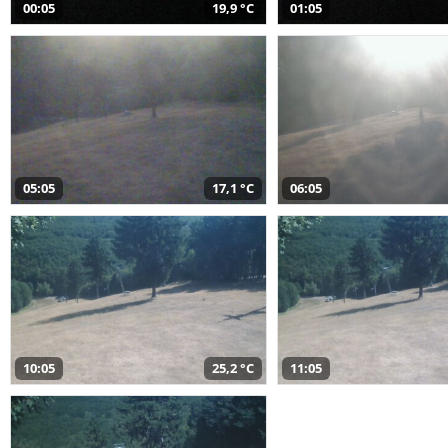
00:05
19,9 °C
01:05
05:05
17,1 °C
06:05
10:05
25,2 °C
11:05