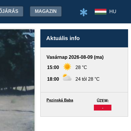
ŐJÁRÁS
MAGAZIN
HU
Aktuális info
Vasárnap 2026-08-09 (ma)
15:00
28 °C
18:00
24 tól 28 °C
Pezinská Baba
ŰZEM:
-