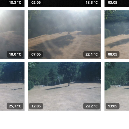
18,3 °C
02:05
18,3 °C
03:05
18,0 °C
07:05
22,1 °C
08:05
25,7 °C
12:05
29,2 °C
13:05