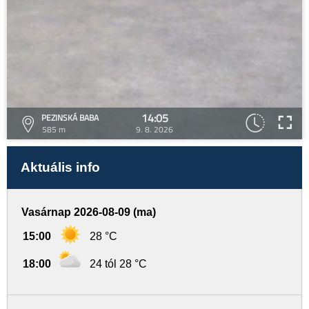
14:05
PEZINSKÁ BABA
585 m
9. 8. 2026
Aktuális info
Vasárnap 2026-08-09 (ma)
15:00
28 °C
18:00
24 tól 28 °C