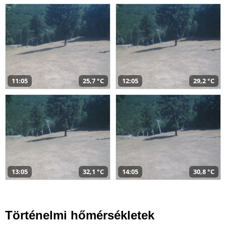
11:05
25,7 °C
12:05
29,2 °C
13:05
32,1 °C
14:05
30,8 °C
Történelmi hőmérsékletek