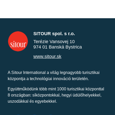
SITOUR spol. s r.o.
Terézie Vansovej 10
974 01 Banská Bystrica
www.sitour.sk
A Sitour International a világ legnagyobb turisztikai
központja a technológiai innováció területén.
Együttműködünk több mint 1000 turisztikai központtal
8 országban: síközpontokkal, hegyi üdülőhelyekkel,
uszodákkal és egyebekkel.