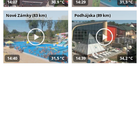
14:07
30,9 °C
14:29
31,3 °C
Nové Zámky (83 km)
Podhájska (89 km)
14:40
31,5 °C
14:39
34,2 °C