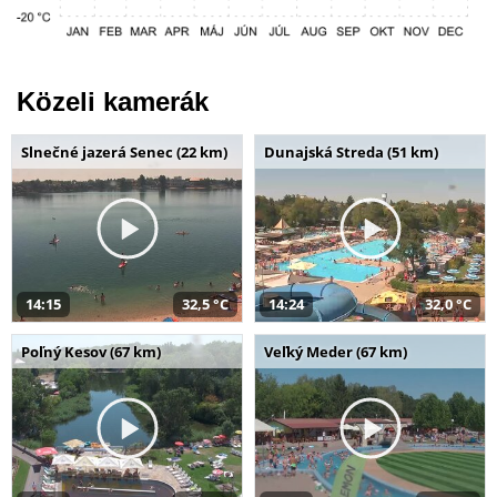
Közeli kamerák
Slnečné jazerá Senec (22 km)
Dunajská Streda (51 km)
14:15
32,5 °C
14:24
32,0 °C
Poľný Kesov (67 km)
Veľký Meder (67 km)