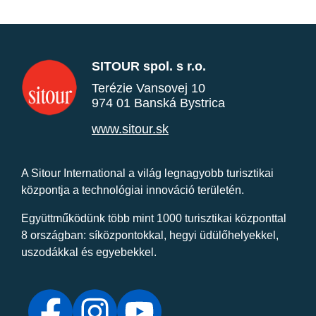
SITOUR spol. s r.o.
Terézie Vansovej 10
974 01 Banská Bystrica
www.sitour.sk
A Sitour International a világ legnagyobb turisztikai
központja a technológiai innováció területén.
Együttműködünk több mint 1000 turisztikai központtal
8 országban: síközpontokkal, hegyi üdülőhelyekkel,
uszodákkal és egyebekkel.