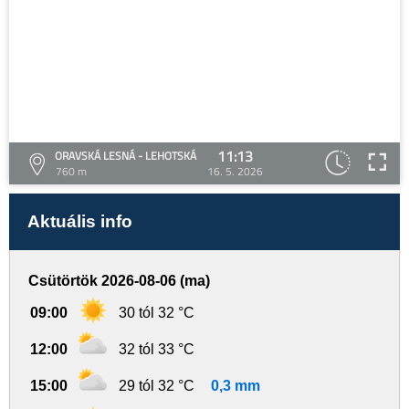
11:13
ORAVSKÁ LESNÁ - LEHOTSKÁ
760 m
16. 5. 2026
Aktuális info
Csütörtök 2026-08-06 (ma)
09:00
30 tól 32 °C
12:00
32 tól 33 °C
15:00
29 tól 32 °C
0,3 mm