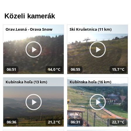
Közeli kamerák
Orav.Lesná - Orava Snow
Ski Krušetnica (11 km)
06:51
14,0 °C
06:55
15,7 °C
Kubínska hoľa (13 km)
Kubínska hoľa (16 km)
06:36
21,2 °C
06:31
22,7 °C