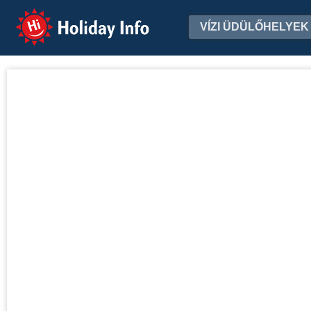
Holiday Info
VÍZI ÜDÜLŐHELYEK