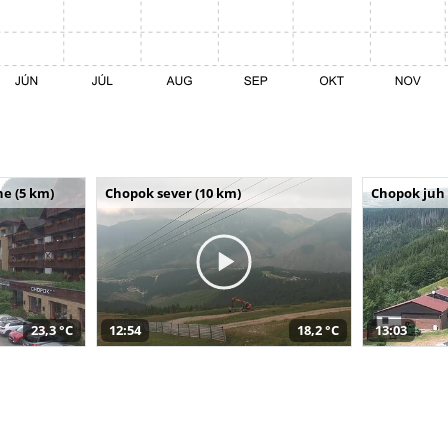
e (5 km)
Chopok sever (10 km)
Chopok juh 
23,3 °C
12:54
18,2 °C
13:03