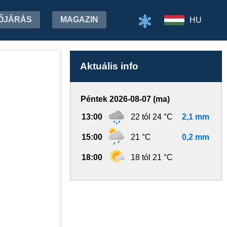
ŐJÁRÁS
MAGAZIN
HU
Aktuális info
Péntek 2026-08-07 (ma)
13:00
22 tól 24 °C
2,1 mm
15:00
21 °C
0,2 mm
18:00
18 tól 21 °C