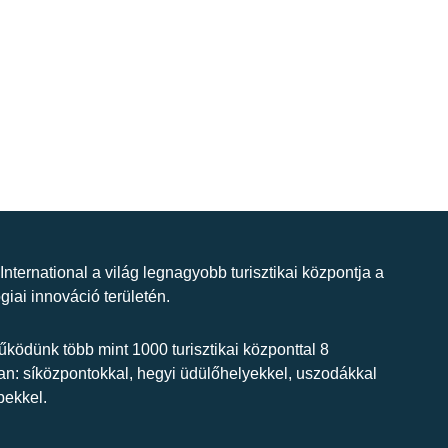
 International a világ legnagyobb turisztikai központja a
giai innováció területén.
ködünk több mint 1000 turisztikai központtal 8
n: síközpontokkal, hegyi üdülőhelyekkel, uszodákkal
bekkel.