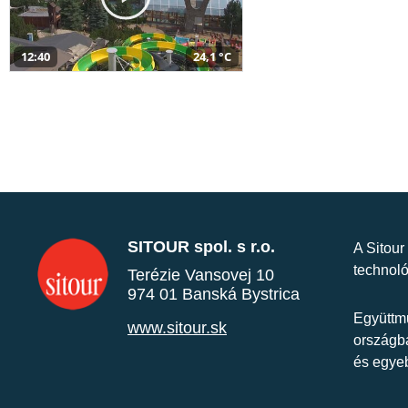
12:40
24,1 °C
SITOUR spol. s r.o.
A Sitour
technoló
Terézie Vansovej 10
974 01 Banská Bystrica
Együttmű
www.sitour.sk
országba
és egye