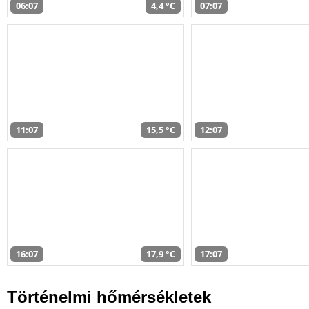
06:07
4,4 °C
07:07
11:07
15,5 °C
12:07
16:07
17,9 °C
17:07
Történelmi hőmérsékletek