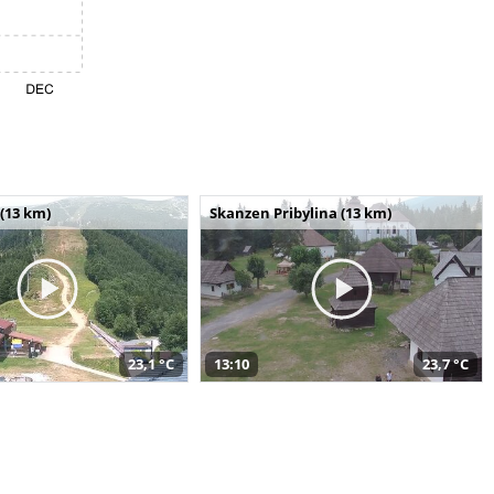
(13 km)
Skanzen Pribylina (13 km)
23,1 °C
13:10
23,7 °C