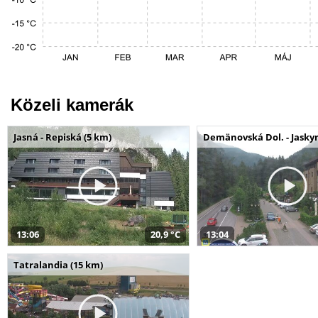
Közeli kamerák
Jasná - Repiská (5 km)
Demänovská Dol. - Jaskyn
13:06
20,9 °C
13:04
Tatralandia (15 km)