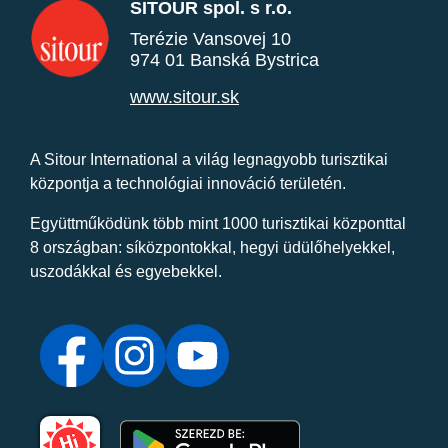
SITOUR spol. s r.o.
Terézie Vansovej 10
974 01 Banská Bystrica
www.sitour.sk
A Sitour International a világ legnagyobb turisztikai
központja a technológiai innováció területén.
Együttműködünk több mint 1000 turisztikai központtal
8 országban: síközpontokkal, hegyi üdülőhelyekkel,
uszodákkal és egyebekkel.