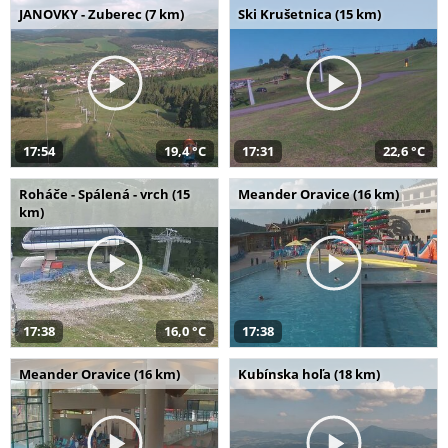
JANOVKY - Zuberec (7 km)
Ski Krušetnica (15 km)
17:54
19,4 °C
17:31
22,6 °C
Roháče - Spálená - vrch (15
Meander Oravice (16 km)
km)
17:38
16,0 °C
17:38
Meander Oravice (16 km)
Kubínska hoľa (18 km)