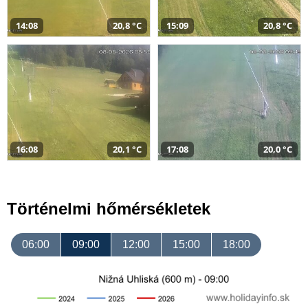
14:08
20,8 °C
15:09
20,8 °C
16:08
20,1 °C
17:08
20,0 °C
Történelmi hőmérsékletek
06:00
09:00
12:00
15:00
18:00