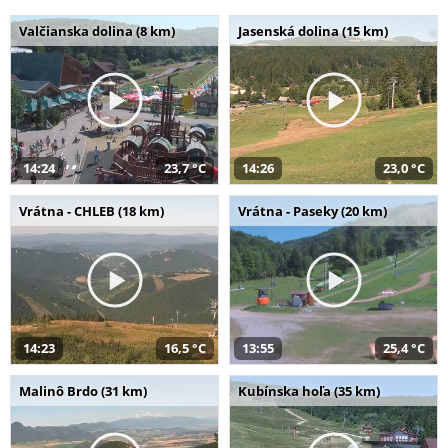
Valčianska dolina (8 km)
Jasenská dolina (15 km)
14:24
23,7 °C
14:26
23,0 °C
Vrátna - CHLEB (18 km)
Vrátna - Paseky (20 km)
14:23
16,5 °C
13:55
25,4 °C
Malinô Brdo (31 km)
Kubínska hoľa (35 km)