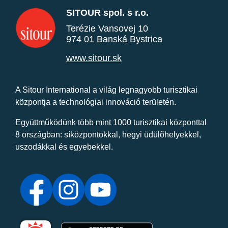
SITOUR spol. s r.o.
Terézie Vansovej 10
974 01 Banská Bystrica
www.sitour.sk
A Sitour International a világ legnagyobb turisztikai
központja a technológiai innováció területén.
Együttműködünk több mint 1000 turisztikai központtal
8 országban: síközpontokkal, hegyi üdülőhelyekkel,
uszodákkal és egyebekkel.