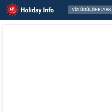
Holiday Info
VÍZI ÜDÜLŐHELYEK