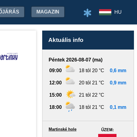
ŐJÁRÁS
MAGAZIN
HU
Aktuális info
Péntek 2026-08-07 (ma)
09:00
18 tól 20 °C
0,6 mm
12:00
20 tól 21 °C
0,9 mm
15:00
21 tól 22 °C
18:00
18 tól 21 °C
0,1 mm
Martinské hole
ŰZEM:
-