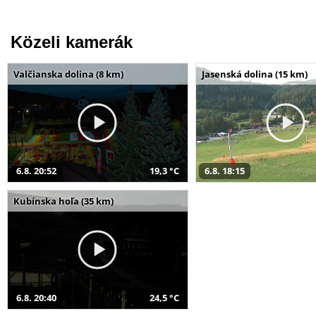
Közeli kamerák
Valčianska dolina (8 km)
Jasenská dolina (15 km)
6.8. 20:52
19,3 °C
6.8. 18:15
Kubínska hoľa (35 km)
6.8. 20:40
24,5 °C