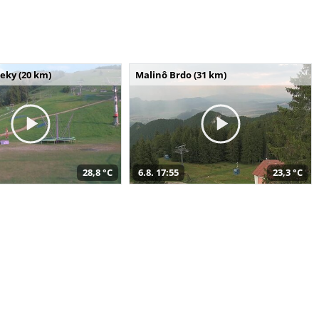
seky (20 km)
Malinô Brdo (31 km)
28,8 °C
6.8. 17:55
23,3 °C