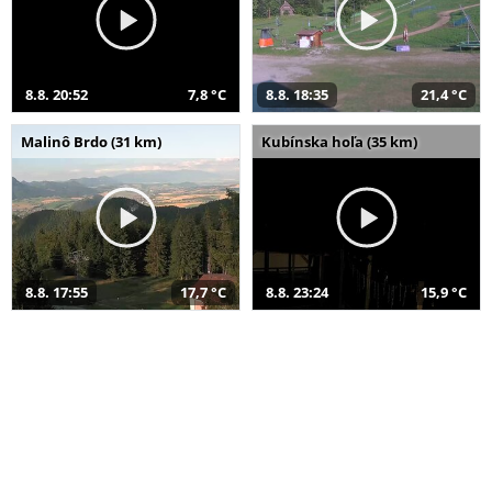
8.8. 20:52
7,8 °C
8.8. 18:35
21,4 °C
Malinô Brdo (31 km)
Kubínska hoľa (35 km)
8.8. 17:55
17,7 °C
8.8. 23:24
15,9 °C