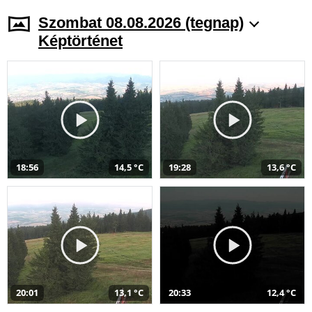
Szombat 08.08.2026 (tegnap)
Képtörténet
18:56
14,5 °C
19:28
13,6 °C
20:01
13,1 °C
20:33
12,4 °C