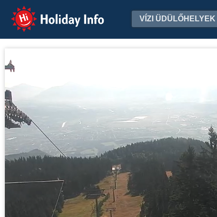
Holiday Info
VÍZI ÜDÜLŐHELYEK