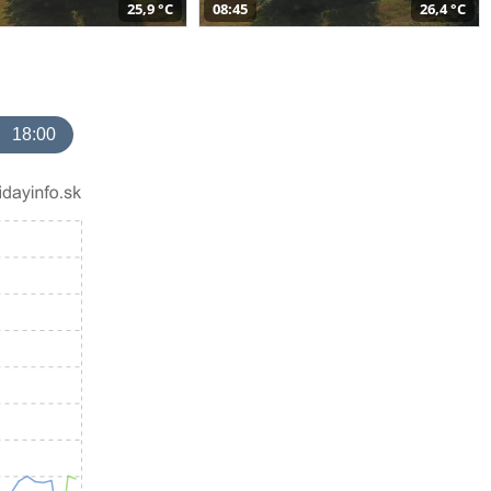
25,9 °C
08:45
26,4 °C
18:00