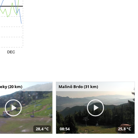
seky (20 km)
Malinô Brdo (31 km)
28,4 °C
08:54
25,8 °C