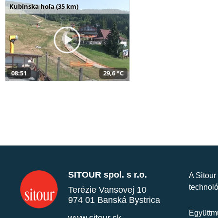
Kubínska hoľa (35 km)
08:51
29,6 °C
SITOUR spol. s r.o.
A Sitour
technoló
Terézie Vansovej 10
974 01 Banská Bystrica
Együttmű
www.sitour.sk