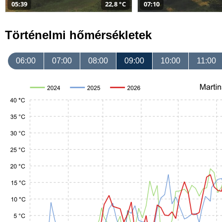
05:39
22,8 °C
07:10
Történelmi hőmérsékletek
06:00
07:00
08:00
09:00
10:00
11:00