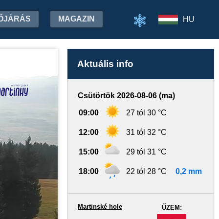
ŐJÁRÁS
MAGAZIN
HU
Aktuális info
Csütörtök 2026-08-06 (ma)
09:00
27 tól 30 °C
12:00
31 tól 32 °C
15:00
29 tól 31 °C
18:00
22 tól 28 °C
0,2 mm
Martinské hole
ŰZEM:
-