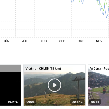
Vrátna - CHLEB (18 km)
Vrátna - Pa
19,9 °C
09:04
20,4 °C
08:41