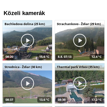
Közeli kamerák
Bachledova dolina (25 km)
Strachankovo - Ždiar (29 km)
08:20
15,6 °C
8.8. 07:13
12,4 °C
Strednica - Ždiar (30 km)
Thermal park Vrbov (35 km)
08:37
13,6 °C
08:39
17,2 °C