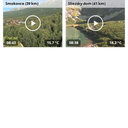
Smokovce (39 km)
Sliezsky dom (41 km)
08:43
15,7 °C
08:38
18,2 °C