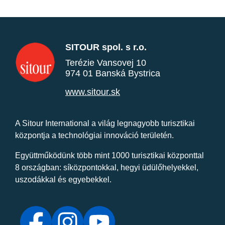
SITOUR spol. s r.o.
Terézie Vansovej 10
974 01 Banská Bystrica
www.sitour.sk
A Sitour International a világ legnagyobb turisztikai
központja a technológiai innováció területén.
Együttműködünk több mint 1000 turisztikai központtal
8 országban: síközpontokkal, hegyi üdülőhelyekkel,
uszodákkal és egyebekkel.