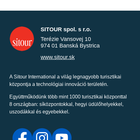
SITOUR spol. s r.o.
Terézie Vansovej 10
974 01 Banská Bystrica
www.sitour.sk
A Sitour International a világ legnagyobb turisztikai
központja a technológiai innováció területén.
Együttműködünk több mint 1000 turisztikai központtal
8 országban: síközpontokkal, hegyi üdülőhelyekkel,
uszodákkal és egyebekkel.