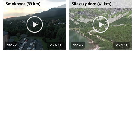
Smokovce (39 km)
Sliezsky dom (41 km)
19:27
25,6 °C
15:26
25,1 °C