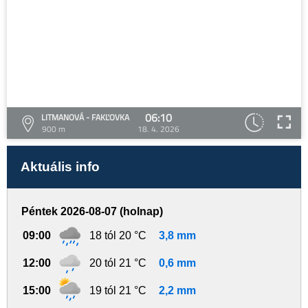
06:10
LITMANOVÁ - FAKĽOVKA
900 m
18. 4. 2026
Aktuális info
Péntek 2026-08-07 (holnap)
09:00
18 tól 20 °C
3,8 mm
12:00
20 tól 21 °C
0,6 mm
15:00
19 tól 21 °C
2,2 mm