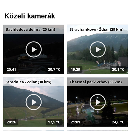
Közeli kamerák
Bachledova dolina (25 km)
Strachankovo - Ždiar (29 km)
20:41
20,7 °C
19:29
20,1 °C
Strednica - Ždiar (30 km)
Thermal park Vrbov (35 km)
20:26
17,9 °C
21:01
24,6 °C