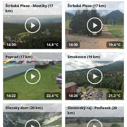
Štrbské Pleso - Mostíky (17
Štrbské Pleso (17 km)
km)
14:30
14,8 °C
14:30
19,4 °C
Poprad (17 km)
Smokovce (19 km)
14:22
22,4 °C
14:26
21,2 °C
Sliezsky dom (20 km)
Slovenský raj - Podlesok (20
km)