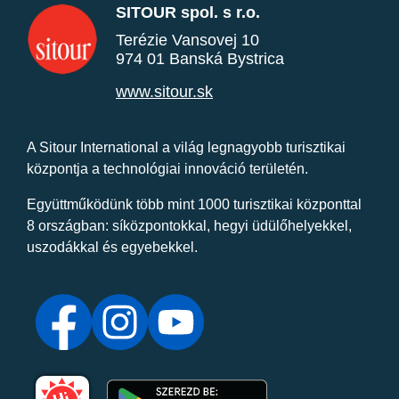
SITOUR spol. s r.o.
Terézie Vansovej 10
974 01 Banská Bystrica
www.sitour.sk
A Sitour International a világ legnagyobb turisztikai
központja a technológiai innováció területén.
Együttműködünk több mint 1000 turisztikai központtal
8 országban: síközpontokkal, hegyi üdülőhelyekkel,
uszodákkal és egyebekkel.