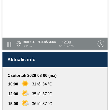
12:38
KURINEC - ZELENÁ VODA
211 m
10. 5. 2026
Aktuális info
Csütörtök 2026-08-06 (ma)
10:00
31 tól 34 °C
12:00
35 tól 37 °C
15:00
36 tól 37 °C