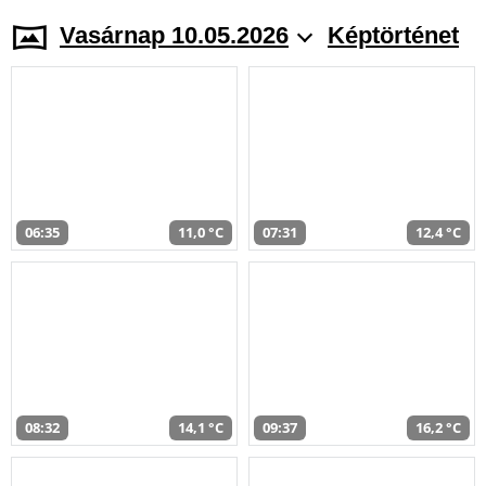
Vasárnap 10.05.2026
Képtörténet
06:35
11,0 °C
07:31
12,4 °C
08:32
14,1 °C
09:37
16,2 °C