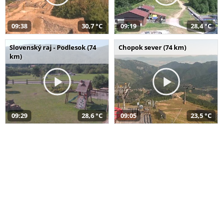
09:38
30,7 °C
09:19
28,4 °C
Slovenský raj - Podlesok (74
Chopok sever (74 km)
km)
09:29
28,6 °C
09:05
23,5 °C