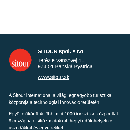
SITOUR spol. s r.o.
Terézie Vansovej 10
974 01 Banská Bystrica
www.sitour.sk
A Sitour International a világ legnagyobb turisztikai
központja a technológiai innováció területén.
Együttműködünk több mint 1000 turisztikai központtal
8 országban: síközpontokkal, hegyi üdülőhelyekkel,
uszodákkal és egyebekkel.