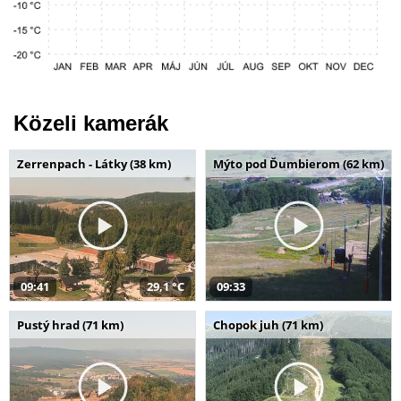
Közeli kamerák
Zerrenpach - Látky (38 km)
Mýto pod Ďumbierom (62 km)
09:41
29,1 °C
09:33
Pustý hrad (71 km)
Chopok juh (71 km)