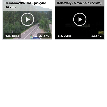
Demänovská Dol. - Jaskyne
Donovaly - Nová hoľa (22 km)
(16 km)
6.8. 18:34
27,8 °C
6.8. 20:46
23,5 °C