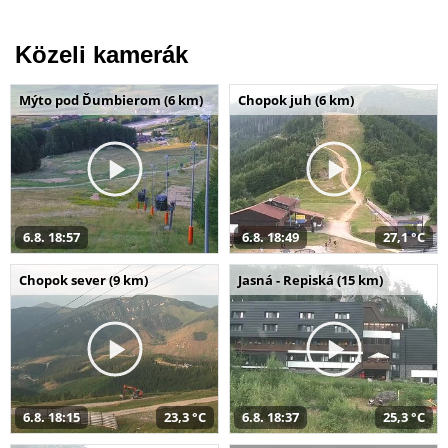
Közeli kamerák
Mýto pod Ďumbierom (6 km)
Chopok juh (6 km)
6.8. 18:57
6.8. 18:49
27,1 °C
Chopok sever (9 km)
Jasná - Repiská (15 km)
6.8. 18:15
23,3 °C
6.8. 18:37
25,3 °C