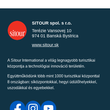
SITOUR spol. s r.o.
Terézie Vansovej 10
974 01 Banská Bystrica
www.sitour.sk
A Sitour International a világ legnagyobb turisztikai
központja a technológiai innováció területén.
Együttműködünk több mint 1000 turisztikai központtal
8 országban: síközpontokkal, hegyi üdülőhelyekkel,
uszodákkal és egyebekkel.