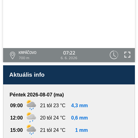
07:22
KRPÁČOVO
700 m
6. 6. 2026
Aktuális info
Péntek 2026-08-07 (ma)
09:00
21 tól 23 °C
4,3 mm
12:00
20 tól 24 °C
0,6 mm
15:00
21 tól 24 °C
1 mm