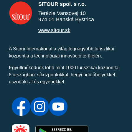
SITOUR spol. s r.o.
Terézie Vansovej 10
974 01 Banská Bystrica
www.sitour.sk
A Sitour International a világ legnagyobb turisztikai
központja a technológiai innováció területén.
Együttműködünk több mint 1000 turisztikai központtal
8 országban: síközpontokkal, hegyi üdülőhelyekkel,
uszodákkal és egyebekkel.