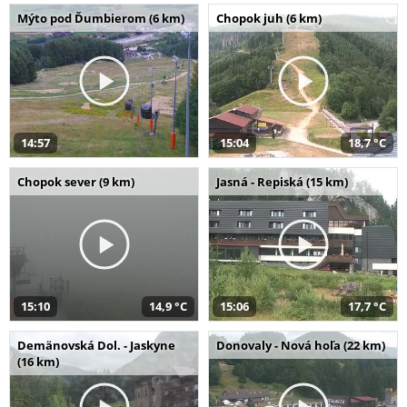
Mýto pod Ďumbierom (6 km)
Chopok juh (6 km)
14:57
15:04
18,7 °C
Chopok sever (9 km)
Jasná - Repiská (15 km)
15:10
14,9 °C
15:06
17,7 °C
Demänovská Dol. - Jaskyne
Donovaly - Nová hoľa (22 km)
(16 km)