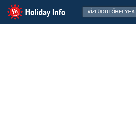
Holiday Info
VÍZI ÜDÜLŐHELYEK