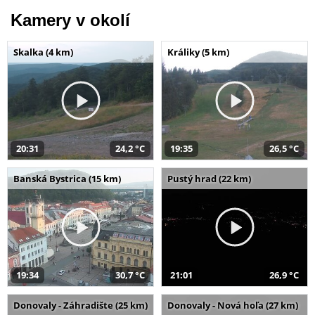
Kamery v okolí
Skalka (4 km)
Králiky (5 km)
20:31
24,2 °C
19:35
26,5 °C
Banská Bystrica (15 km)
Pustý hrad (22 km)
19:34
30,7 °C
21:01
26,9 °C
Donovaly - Záhradište (25 km)
Donovaly - Nová hoľa (27 km)