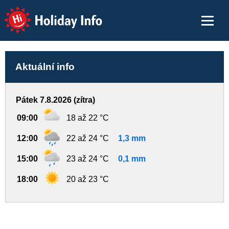
Holiday Info
Aktuální info
Pátek 7.8.2026 (zítra)
09:00
18 až 22 °C
12:00
22 až 24 °C
1,3 mm
15:00
23 až 24 °C
0,1 mm
18:00
20 až 23 °C