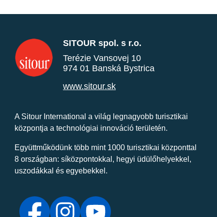
SITOUR spol. s r.o.
Terézie Vansovej 10
974 01 Banská Bystrica
www.sitour.sk
A Sitour International a világ legnagyobb turisztikai
központja a technológiai innováció területén.
Együttműködünk több mint 1000 turisztikai központtal
8 országban: síközpontokkal, hegyi üdülőhelyekkel,
uszodákkal és egyebekkel.