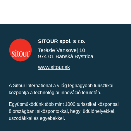
SITOUR spol. s r.o.
Terézie Vansovej 10
974 01 Banská Bystrica
www.sitour.sk
A Sitour International a világ legnagyobb turisztikai
központja a technológiai innováció területén.
Együttműködünk több mint 1000 turisztikai központtal
8 országban: síközpontokkal, hegyi üdülőhelyekkel,
uszodákkal és egyebekkel.