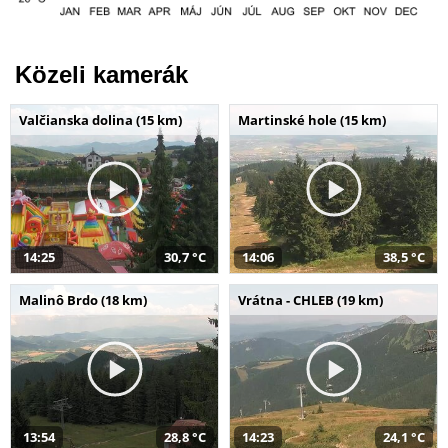
Közeli kamerák
Valčianska dolina (15 km)
Martinské hole (15 km)
14:25
30,7 °C
14:06
38,5 °C
Malinô Brdo (18 km)
Vrátna - CHLEB (19 km)
13:54
28,8 °C
14:23
24,1 °C