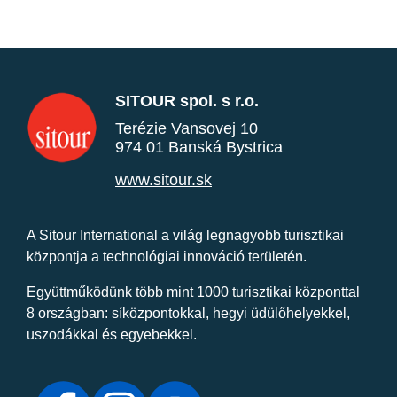
SITOUR spol. s r.o.
Terézie Vansovej 10
974 01 Banská Bystrica
www.sitour.sk
A Sitour International a világ legnagyobb turisztikai
központja a technológiai innováció területén.
Együttműködünk több mint 1000 turisztikai központtal
8 országban: síközpontokkal, hegyi üdülőhelyekkel,
uszodákkal és egyebekkel.