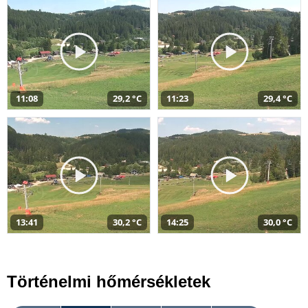
11:08
29,2 °C
11:23
29,4 °C
13:41
30,2 °C
14:25
30,0 °C
Történelmi hőmérsékletek