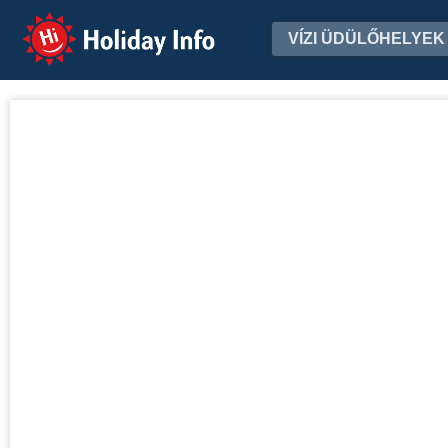
Holiday Info
VÍZI ÜDÜLŐHELYEK