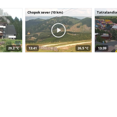
Chopok sever (10 km)
Tatralandia
29,2 °C
13:41
26,5 °C
13:39