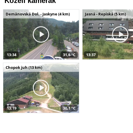
Közeli kamerák
Demänovská Dol. - Jaskyne (4 km)
Jasná - Repiská (5 km)
13:34
31,6 °C
13:37
Chopok juh (13 km)
13:19
30,1 °C