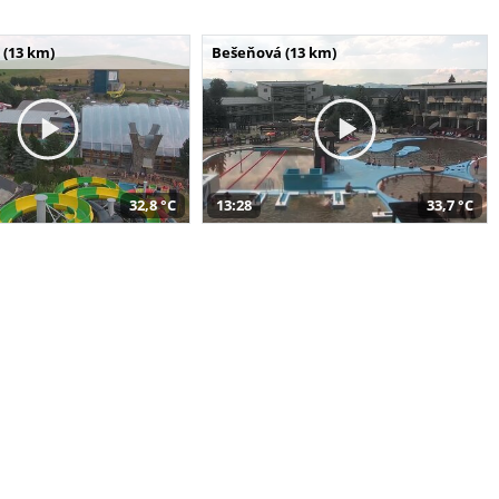
 (13 km)
Bešeňová (13 km)
32,8 °C
13:28
33,7 °C