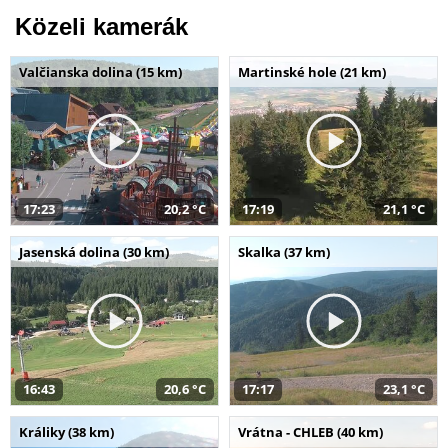
Közeli kamerák
Valčianska dolina (15 km)
Martinské hole (21 km)
17:23
20,2 °C
17:19
21,1 °C
Jasenská dolina (30 km)
Skalka (37 km)
16:43
20,6 °C
17:17
23,1 °C
Králiky (38 km)
Vrátna - CHLEB (40 km)