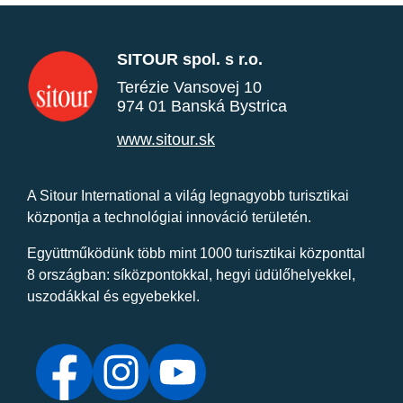
SITOUR spol. s r.o.
Terézie Vansovej 10
974 01 Banská Bystrica
www.sitour.sk
A Sitour International a világ legnagyobb turisztikai
központja a technológiai innováció területén.
Együttműködünk több mint 1000 turisztikai központtal
8 országban: síközpontokkal, hegyi üdülőhelyekkel,
uszodákkal és egyebekkel.