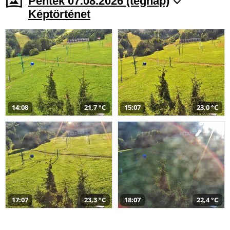
Péntek 07.08.2026 (tegnap)
Képtörténet
14:08
21,7 °C
15:07
23,0 °C
17:07
23,3 °C
18:07
22,4 °C