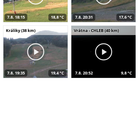
7.8. 18:15
18,8 °C
7.8. 20:31
17,6 °C
Králiky (38 km)
Vrátna - CHLEB (40 km)
7.8. 19:35
19,4 °C
7.8. 20:52
9,8 °C