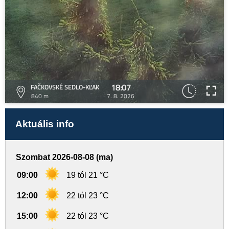
18:07
FAČKOVSKÉ SEDLO-KĽAK
840 m
7. 8. 2026
Aktuális info
Szombat 2026-08-08 (ma)
09:00
19 tól 21 °C
12:00
22 tól 23 °C
15:00
22 tól 23 °C