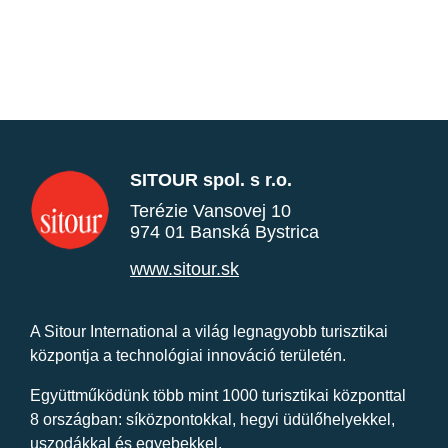
SITOUR spol. s r.o.
Terézie Vansovej 10
974 01 Banská Bystrica
www.sitour.sk
A Sitour International a világ legnagyobb turisztikai
központja a technológiai innováció területén.
Együttműködünk több mint 1000 turisztikai központtal
8 országban: síközpontokkal, hegyi üdülőhelyekkel,
uszodákkal és egyebekkel.