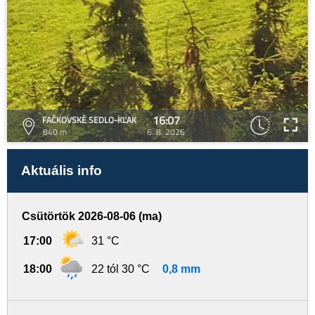
16:07
FAČKOVSKÉ SEDLO-KĽAK
840 m
6. 8. 2026
Aktuális info
Csütörtök 2026-08-06 (ma)
17:00
31 °C
18:00
22 tól 30 °C
0,8 mm