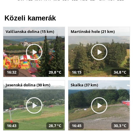
Közeli kamerák
Valčianska dolina (15 km)
Martinské hole (21 km)
16:32
29,8 °C
16:15
34,8 °C
Jasenská dolina (30 km)
Skalka (37 km)
16:43
28,7 °C
16:45
30,3 °C