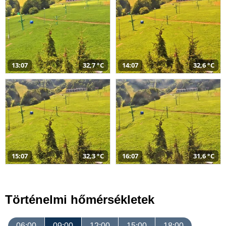
13:07
32,7 °C
14:07
32,6 °C
15:07
32,3 °C
16:07
31,6 °C
Történelmi hőmérsékletek
06:00
09:00
12:00
15:00
18:00