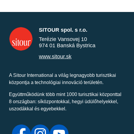
SITOUR spol. s r.o.
Terézie Vansovej 10
974 01 Banská Bystrica
www.sitour.sk
A Sitour International a világ legnagyobb turisztikai
központja a technológiai innováció területén.
Együttműködünk több mint 1000 turisztikai központtal
8 országban: síközpontokkal, hegyi üdülőhelyekkel,
uszodákkal és egyebekkel.