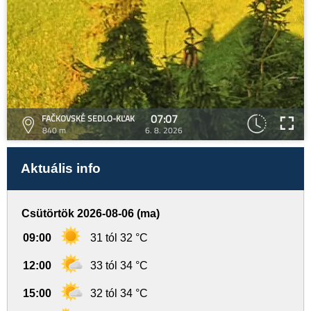
07:07
FAČKOVSKÉ SEDLO-KĽAK
840 m
6. 8. 2026
Aktuális info
Csütörtök 2026-08-06 (ma)
09:00
31 tól 32 °C
12:00
33 tól 34 °C
15:00
32 tól 34 °C