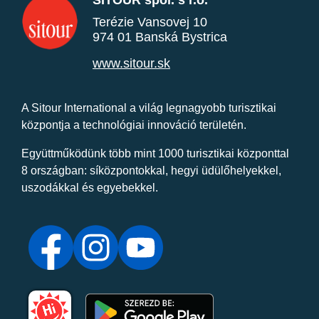
SITOUR spol. s r.o.
Terézie Vansovej 10
974 01 Banská Bystrica
www.sitour.sk
A Sitour International a világ legnagyobb turisztikai
központja a technológiai innováció területén.
Együttműködünk több mint 1000 turisztikai központtal
8 országban: síközpontokkal, hegyi üdülőhelyekkel,
uszodákkal és egyebekkel.