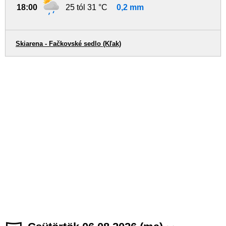
18:00
25 tól 31 °C
0,2 mm
Skiarena - Fačkovské sedlo (Kľak)