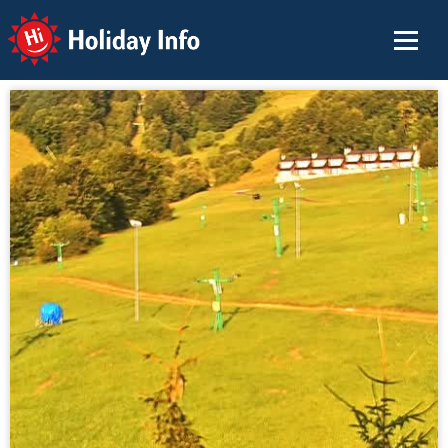
Holiday Info