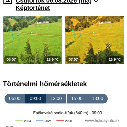
Csütörtök 06.08.2026 (ma)
Képtörténet
06:07
23,6 °C
07:07
25,9 °C
Történelmi hőmérsékletek
06:00
09:00
12:00
15:00
18:00