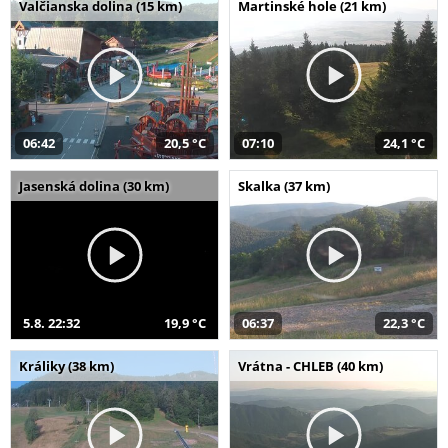
Valčianska dolina (15 km)
Martinské hole (21 km)
06:42
20,5 °C
07:10
24,1 °C
Jasenská dolina (30 km)
Skalka (37 km)
5.8. 22:32
19,9 °C
06:37
22,3 °C
Králiky (38 km)
Vrátna - CHLEB (40 km)