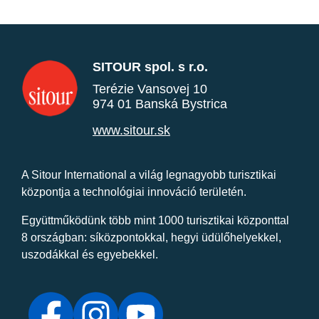
SITOUR spol. s r.o.
Terézie Vansovej 10
974 01 Banská Bystrica
www.sitour.sk
A Sitour International a világ legnagyobb turisztikai
központja a technológiai innováció területén.
Együttműködünk több mint 1000 turisztikai központtal
8 országban: síközpontokkal, hegyi üdülőhelyekkel,
uszodákkal és egyebekkel.