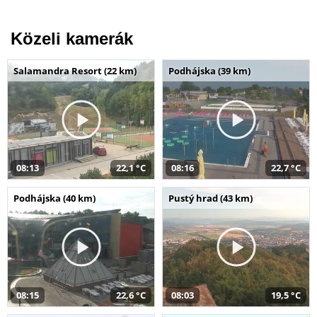
Közeli kamerák
Salamandra Resort (22 km)
Podhájska (39 km)
08:13
22,1 °C
08:16
22,7 °C
Podhájska (40 km)
Pustý hrad (43 km)
08:15
22,6 °C
08:03
19,5 °C