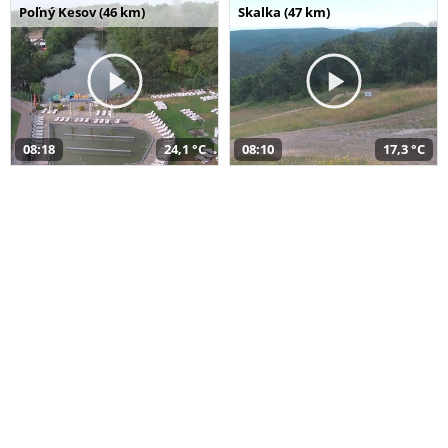
Poľný Kesov (46 km)
Skalka (47 km)
08:18
24,1 °C
08:10
17,3 °C