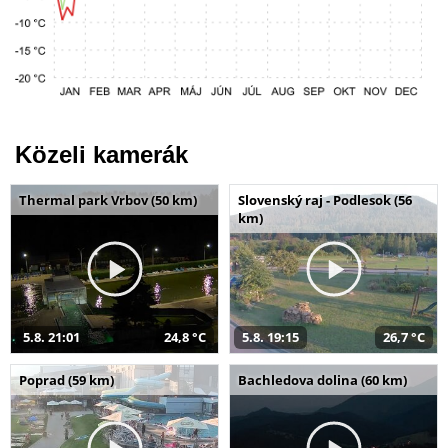
Közeli kamerák
Thermal park Vrbov (50 km)
Slovenský raj - Podlesok (56
km)
5.8. 21:01
24,8 °C
5.8. 19:15
26,7 °C
Poprad (59 km)
Bachledova dolina (60 km)