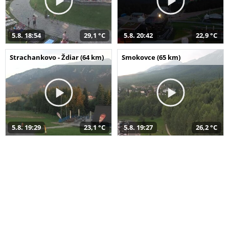
5.8. 18:54
29,1 °C
5.8. 20:42
22,9 °C
Strachankovo - Ždiar (64 km)
Smokovce (65 km)
5.8. 19:29
23,1 °C
5.8. 19:27
26,2 °C