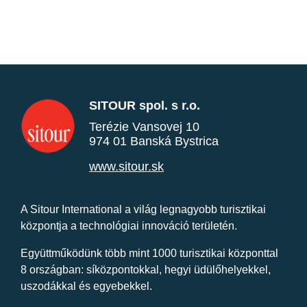
SITOUR spol. s r.o.
Terézie Vansovej 10
974 01 Banská Bystrica
www.sitour.sk
A Sitour International a világ legnagyobb turisztikai
központja a technológiai innováció területén.
Együttműködünk több mint 1000 turisztikai központtal
8 országban: síközpontokkal, hegyi üdülőhelyekkel,
uszodákkal és egyebekkel.