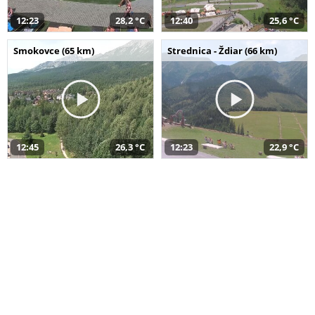
12:23
28,2 °C
12:40
25,6 °C
Smokovce (65 km)
Strednica - Ždiar (66 km)
12:45
26,3 °C
12:23
22,9 °C