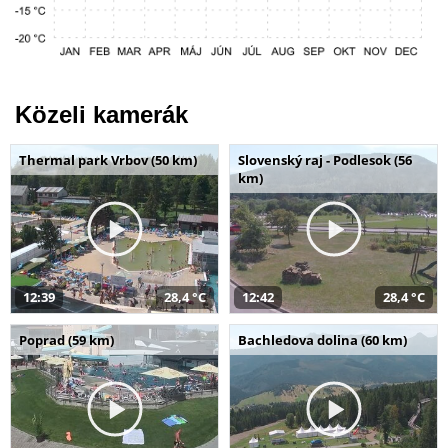
Közeli kamerák
Thermal park Vrbov (50 km)
Slovenský raj - Podlesok (56
km)
12:39
28,4 °C
12:42
28,4 °C
Poprad (59 km)
Bachledova dolina (60 km)