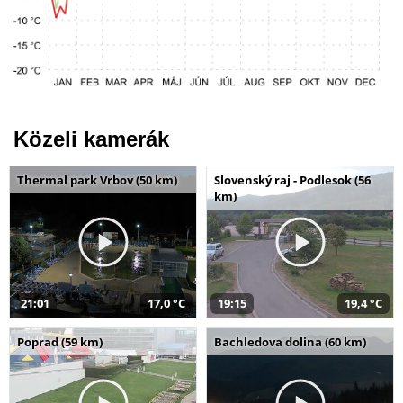
Közeli kamerák
Thermal park Vrbov (50 km)
Slovenský raj - Podlesok (56
km)
21:01
17,0 °C
19:15
19,4 °C
Poprad (59 km)
Bachledova dolina (60 km)