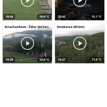
18:54
19,6 °C
20:42
15,1 °C
Strachankovo - Ždiar (64 km)
Smokovce (65 km)
19:29
14,6 °C
19:27
17,5 °C