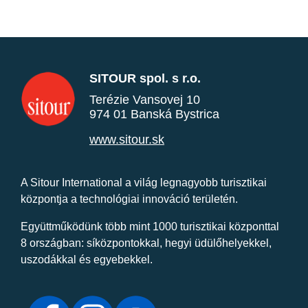
SITOUR spol. s r.o.
Terézie Vansovej 10
974 01 Banská Bystrica
www.sitour.sk
A Sitour International a világ legnagyobb turisztikai
központja a technológiai innováció területén.
Együttműködünk több mint 1000 turisztikai központtal
8 országban: síközpontokkal, hegyi üdülőhelyekkel,
uszodákkal és egyebekkel.