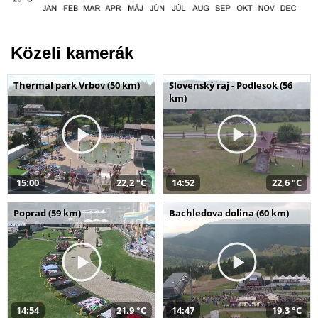
Közeli kamerák
Thermal park Vrbov (50 km)
Slovenský raj - Podlesok (56
km)
15:00
22,2 °C
14:52
22,6 °C
Poprad (59 km)
Bachledova dolina (60 km)
14:54
21,9 °C
14:47
19,3 °C