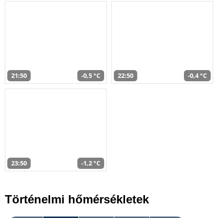
21:50
-0,5 °C
22:50
-0,4 °C
23:50
-1,2 °C
Történelmi hőmérsékletek