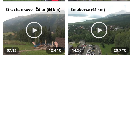
Strachankovo - Ždiar (64 km)
Smokovce (65 km)
07:13
12,4 °C
14:56
20,7 °C