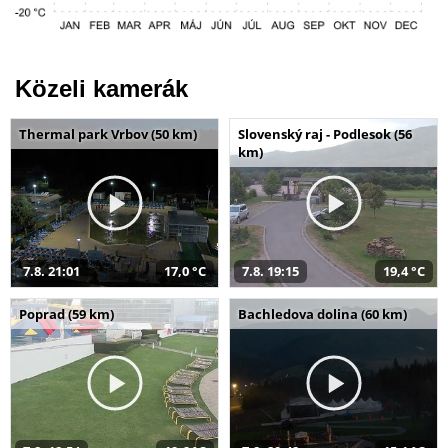
Közeli kamerák
Thermal park Vrbov (50 km)
Slovenský raj - Podlesok (56
km)
7.8. 21:01
17,0 °C
7.8. 19:15
19,4 °C
Poprad (59 km)
Bachledova dolina (60 km)