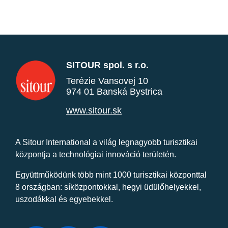
SITOUR spol. s r.o.
Terézie Vansovej 10
974 01 Banská Bystrica
www.sitour.sk
A Sitour International a világ legnagyobb turisztikai
központja a technológiai innováció területén.
Együttműködünk több mint 1000 turisztikai központtal
8 országban: síközpontokkal, hegyi üdülőhelyekkel,
uszodákkal és egyebekkel.