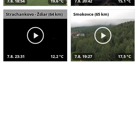
7.8. 18:54
19,6 °C
7.8. 20:42
15,1 °C
Strachankovo - Ždiar (64 km)
Smokovce (65 km)
7.8. 23:31
12,2 °C
7.8. 19:27
17,5 °C