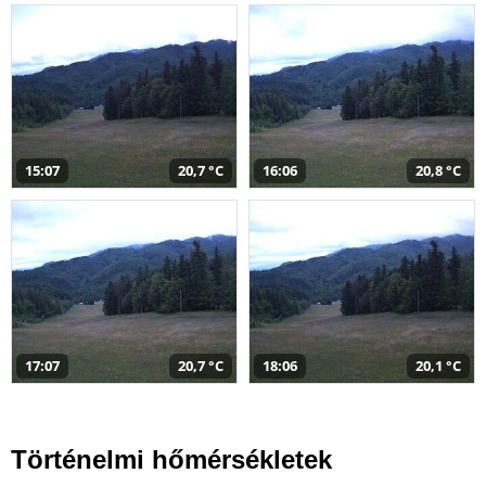
15:07
20,7 °C
16:06
20,8 °C
17:07
20,7 °C
18:06
20,1 °C
Történelmi hőmérsékletek