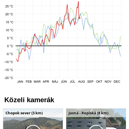
Közeli kamerák
Chopok sever (3 km)
Jasná - Repiská (8 km)