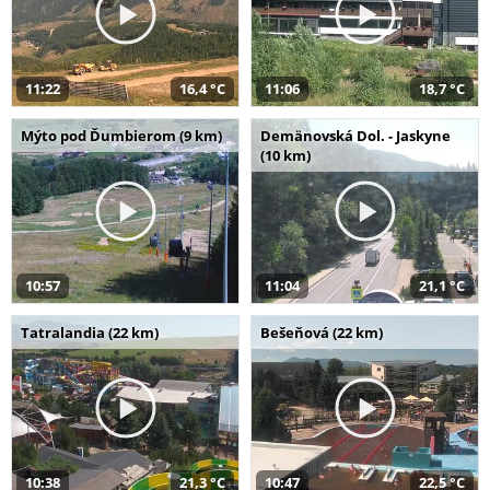
11:22
16,4 °C
11:06
18,7 °C
Mýto pod Ďumbierom (9 km)
Demänovská Dol. - Jaskyne
(10 km)
10:57
11:04
21,1 °C
Tatralandia (22 km)
Bešeňová (22 km)
10:38
21,3 °C
10:47
22,5 °C