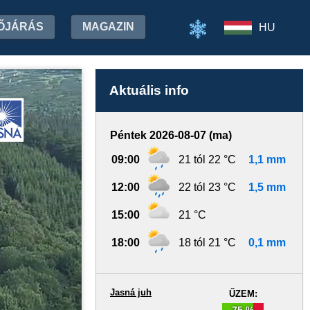
ŐJÁRÁS
MAGAZIN
HU
Aktuális info
Péntek 2026-08-07 (ma)
09:00
21 tól 22 °C
1,1 mm
12:00
22 tól 23 °C
1,5 mm
15:00
21 °C
18:00
18 tól 21 °C
0,1 mm
Jasná juh
ŰZEM:
75 %