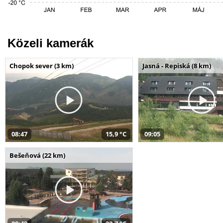
Közeli kamerák
Chopok sever (3 km)
Jasná - Repiská (8 km)
08:47
15,9 °C
09:05
Bešeňová (22 km)