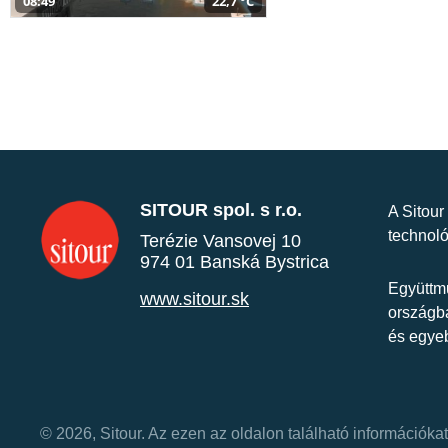
08:49
22,7 °C
SITOUR spol. s r.o.
A Sitour
technoló
Terézie Vansovej 10
974 01 Banská Bystrica
Együttmű
www.sitour.sk
országba
és egye
© 2026, Sitour. Az ezen az oldalon található információk