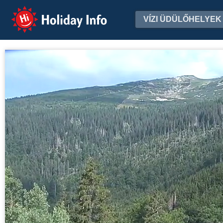
Holiday Info
VÍZI ÜDÜLŐHELYEK