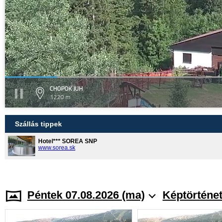
CHOPOK JUH
1220 m
Szállás tippek
Hotel*** SOREA SNP
www.sorea.sk
Péntek 07.08.2026 (ma)
Képtörténe