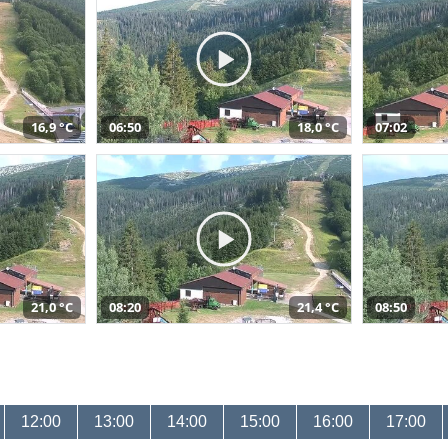
16,9 °C
06:50
18,0 °C
07:02
21,0 °C
08:20
21,4 °C
08:50
12:00
13:00
14:00
15:00
16:00
17:00