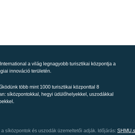
 International a világ legnagyobb turisztikai központja a
giai innováció területén.
ködünk több mint 1000 turisztikai központtal 8
n: síközpontokkal, hegyi üdülőhelyekkel, uszodákkal
bekkel.
at a síközpontok és uszodák üzemeltetői adják.
Időjárás:
SHMU.s