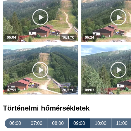
06:04
16,1 °C
06:24
07:51
20,5 °C
08:03
Történelmi hőmérsékletek
06:00
07:00
08:00
09:00
10:00
11:00