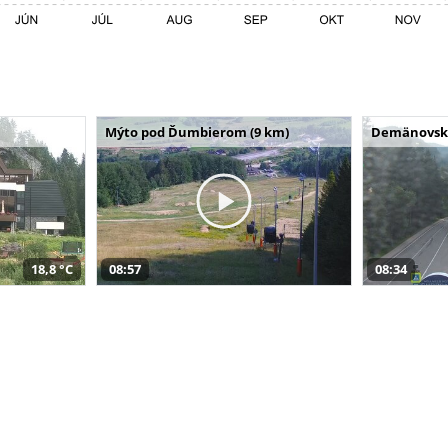
Mýto pod Ďumbierom (9 km)
Demänovská 
18,8 °C
08:57
08:34