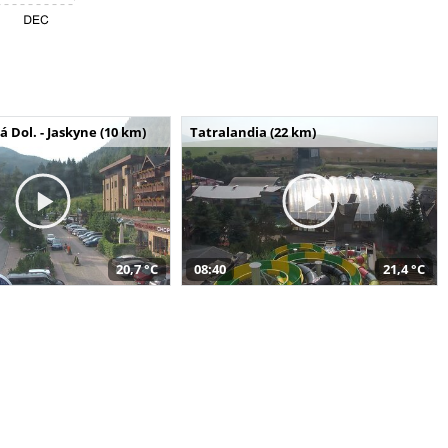
Dol. - Jaskyne (10 km)
Tatralandia (22 km)
20,7 °C
08:40
21,4 °C