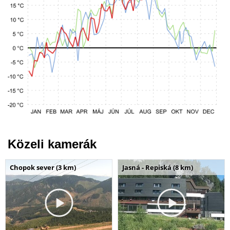
Közeli kamerák
Chopok sever (3 km)
Jasná - Repiská (8 km)