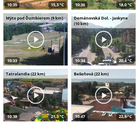
10:35
15,3 °C
10:36
18,0 °C
Mýto pod Ďumbierom (9 km)
Demänovská Dol. - Jaskyne
(10 km)
10:33
10:34
20,4 °C
Tatralandia (22 km)
Bešeňová (22 km)
10:38
21,3 °C
10:47
22,5 °C