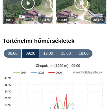
10:19
19,4 °C
10:49
20,1 °C
Történelmi hőmérsékletek
06:00
09:00
12:00
15:00
18:00