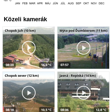
Közeli kamerák
Chopok juh (10 km)
Mýto pod Ďumbierom (11 km)
08:20
14,9 °C
07:57
Chopok sever (12 km)
Jasná - Repiská (14 km)
08:18
10,5 °C
08:06
12,8 °C