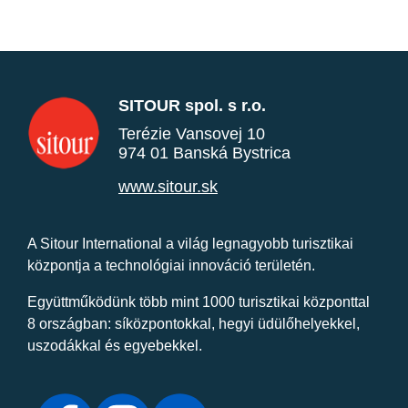
SITOUR spol. s r.o.
Terézie Vansovej 10
974 01 Banská Bystrica
www.sitour.sk
A Sitour International a világ legnagyobb turisztikai
központja a technológiai innováció területén.
Együttműködünk több mint 1000 turisztikai központtal
8 országban: síközpontokkal, hegyi üdülőhelyekkel,
uszodákkal és egyebekkel.