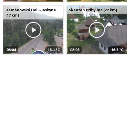
Demänovská Dol. - Jaskyne
Skanzen Pribylina (22 km)
(17 km)
08:04
15,1 °C
08:05
16,5 °C