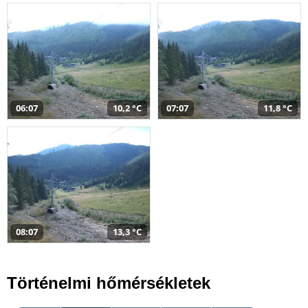
06:07
10,2 °C
07:07
11,8 °C
08:07
13,3 °C
Történelmi hőmérsékletek