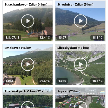
Strachankovo - Ždiar (4 km)
Strednica - Ždiar (5 km)
8.8. 07:13
12,4 °C
13:27
18,8 °C
Smokovce (16 km)
Sliezsky dom (17 km)
13:44
21,6 °C
13:50
18,1 °C
Thermal park Vrbov (22 km)
Poprad (23 km)