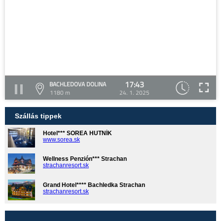
17:43
BACHLEDOVA DOLINA
1180 m
24. 1. 2025
Szállás tippek
Hotel*** SOREA HUTNÍK
www.sorea.sk
Wellness Penzión*** Strachan
strachanresort.sk
Grand Hotel**** Bachledka Strachan
strachanresort.sk