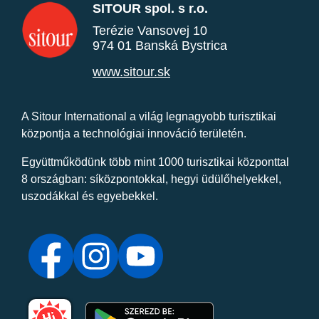
SITOUR spol. s r.o.
Terézie Vansovej 10
974 01 Banská Bystrica
www.sitour.sk
A Sitour International a világ legnagyobb turisztikai
központja a technológiai innováció területén.
Együttműködünk több mint 1000 turisztikai központtal
8 országban: síközpontokkal, hegyi üdülőhelyekkel,
uszodákkal és egyebekkel.