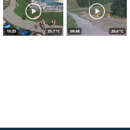
10:25
25,7 °C
09:48
20,0 °C