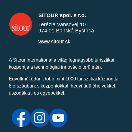
SITOUR spol. s r.o.
Terézie Vansovej 10
974 01 Banská Bystrica
www.sitour.sk
A Sitour International a világ legnagyobb turisztikai
központja a technológiai innováció területén.
Együttműködünk több mint 1000 turisztikai központtal
8 országban: síközpontokkal, hegyi üdülőhelyekkel,
uszodákkal és egyebekkel.