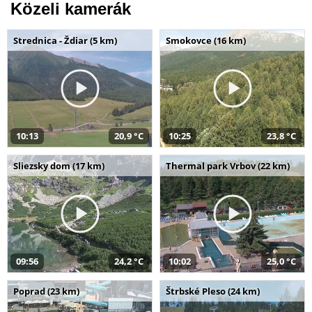
Közeli kamerák
Strednica - Ždiar (5 km)
Smokovce (16 km)
10:13
20,9 °C
10:25
23,8 °C
Sliezsky dom (17 km)
Thermal park Vrbov (22 km)
09:56
24,2 °C
10:02
25,0 °C
Poprad (23 km)
Štrbské Pleso (24 km)