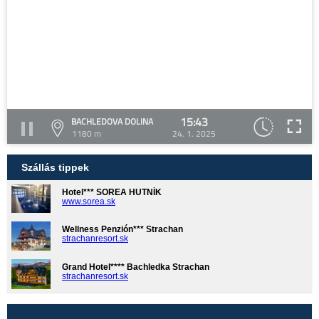
15:43
BACHLEDOVA DOLINA
1180 m
24. 1. 2025
Szállás tippek
Hotel*** SOREA HUTNÍK
www.sorea.sk
Wellness Penzión*** Strachan
strachanresort.sk
Grand Hotel**** Bachledka Strachan
strachanresort.sk