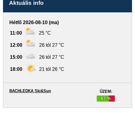
Aktuális info
Hétfő 2026-08-10 (ma)
11:00
25 °C
12:00
26 tól 27 °C
15:00
26 tól 27 °C
18:00
21 tól 26 °C
BACHLEDKA Ski&Sun
ŰZEM:
67 %