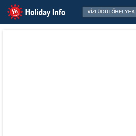
Holiday Info
VÍZI ÜDÜLŐHELYEK