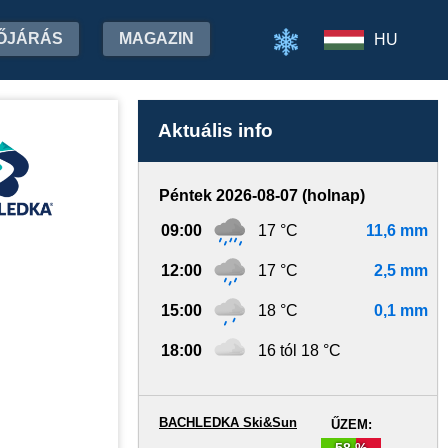
ŐJÁRÁS
MAGAZIN
HU
Aktuális info
Péntek 2026-08-07 (holnap)
09:00
17 °C
11,6 mm
12:00
17 °C
2,5 mm
15:00
18 °C
0,1 mm
18:00
16 tól 18 °C
BACHLEDKA Ski&Sun
ŰZEM:
58 %