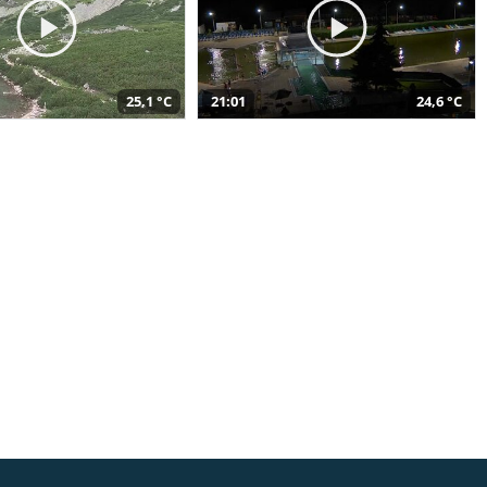
25,1 °C
21:01
24,6 °C