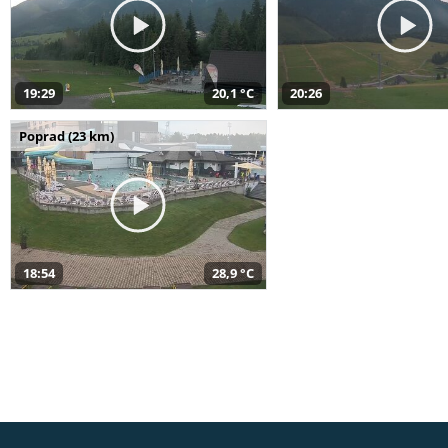
19:29
20,1 °C
20:26
Poprad (23 km)
18:54
28,9 °C