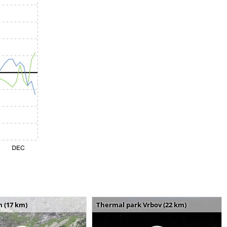
m (17 km)
Thermal park Vrbov (22 km)