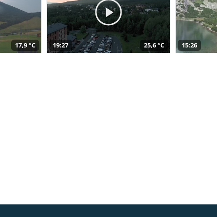
17,9 °C
19:27
25,6 °C
15:26