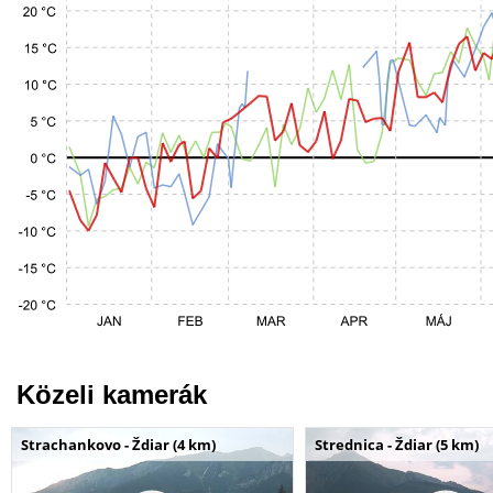
Közeli kamerák
Strachankovo - Ždiar (4 km)
Strednica - Ždiar (5 km)