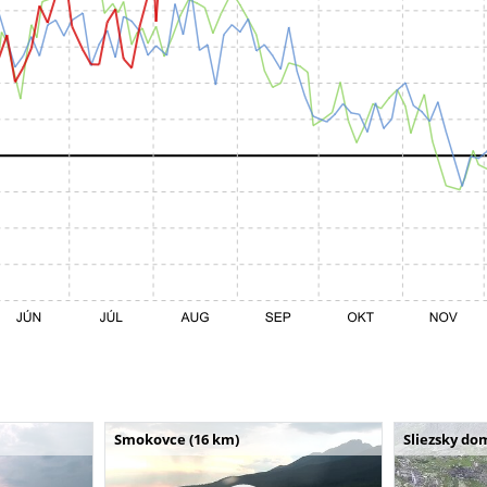
Smokovce (16 km)
Sliezsky do