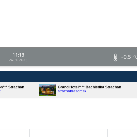
11:13
-0.5 °
24. 1. 2025
ón*** Strachan
Grand Hotel**** Bachledka Strachan
k
strachanresort.sk