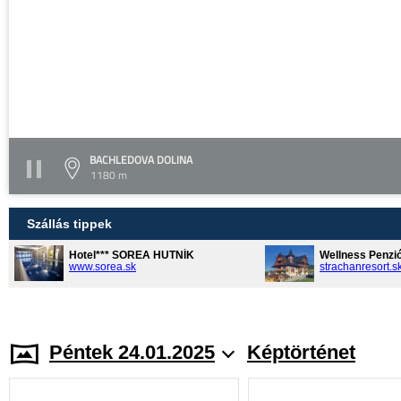
BACHLEDOVA DOLINA
1180 m
Szállás tippek
Hotel*** SOREA HUTNÍK
Wellness Penzi
www.sorea.sk
strachanresort.s
Péntek 24.01.2025
Képtörténet