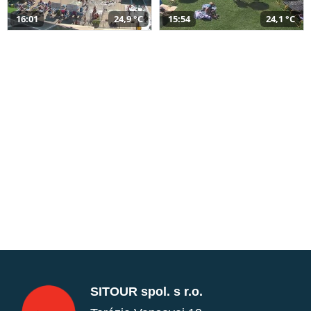
16:01
24,9 °C
15:54
24,1 °C
SITOUR spol. s r.o.