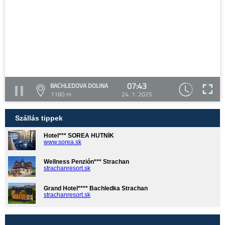
07:43
BACHLEDOVA DOLINA
1180 m
24. 1. 2025
Szállás tippek
Hotel*** SOREA HUTNÍK
www.sorea.sk
Wellness Penzión*** Strachan
strachanresort.sk
Grand Hotel**** Bachledka Strachan
strachanresort.sk