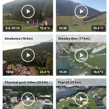
8.8. 07:13
12,4 °C
15:36
19,4 °C
Smokovce (16 km)
Sliezsky dom (17 km)
15:56
22,4 °C
15:25
18,6 °C
Thermal park Vrbov (22 km)
Poprad (23 km)