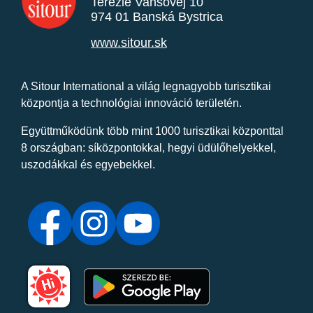
Terézie Vansovej 10
974 01 Banská Bystrica
www.sitour.sk
A Sitour International a világ legnagyobb turisztikai
központja a technológiai innováció területén.
Együttműködünk több mint 1000 turisztikai központtal
8 országban: síközpontokkal, hegyi üdülőhelyekkel,
uszodákkal és egyebekkel.