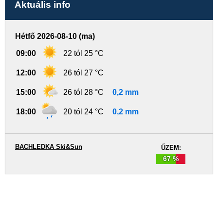
Aktuális info
Hétfő 2026-08-10 (ma)
09:00
22 tól 25 °C
12:00
26 tól 27 °C
15:00
26 tól 28 °C
0,2 mm
18:00
20 tól 24 °C
0,2 mm
BACHLEDKA Ski&Sun
ŰZEM:
67 %