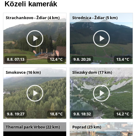
Közeli kamerák
Strachankovo - Ždiar (4 km)
Strednica - Ždiar (5 km)
8.8. 07:13
12,4 °C
9.8. 20:26
13,4 °C
Smokovce (16 km)
Sliezsky dom (17 km)
9.8. 19:27
18,8 °C
9.8. 18:32
14,2 °C
Thermal park Vrbov (22 km)
Poprad (23 km)