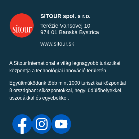
SITOUR spol. s r.o.
Terézie Vansovej 10
974 01 Banská Bystrica
www.sitour.sk
A Sitour International a világ legnagyobb turisztikai
központja a technológiai innováció területén.
Együttműködünk több mint 1000 turisztikai központtal
8 országban: síközpontokkal, hegyi üdülőhelyekkel,
uszodákkal és egyebekkel.