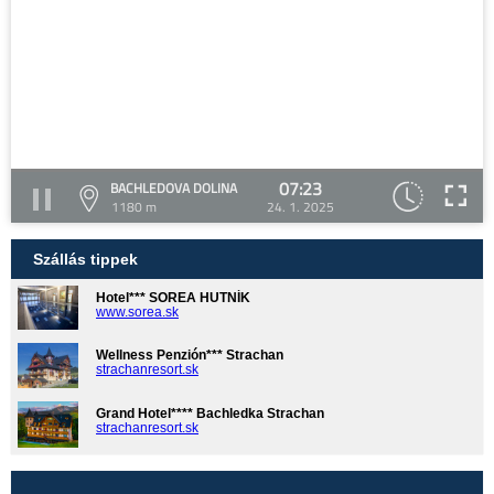
07:23
BACHLEDOVA DOLINA
1180 m
24. 1. 2025
Szállás tippek
Hotel*** SOREA HUTNÍK
www.sorea.sk
Wellness Penzión*** Strachan
strachanresort.sk
Grand Hotel**** Bachledka Strachan
strachanresort.sk