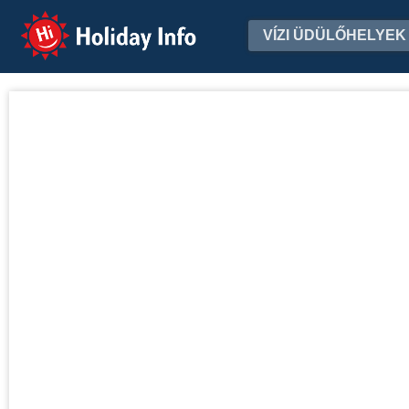
Holiday Info
VÍZI ÜDÜLŐHELYEK