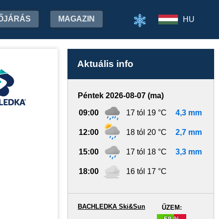
ŐJÁRÁS
MAGAZIN
HU
Aktuális info
Péntek 2026-08-07 (ma)
09:00
17 tól 19 °C
4,3 mm
12:00
18 tól 20 °C
2,7 mm
15:00
17 tól 18 °C
3,3 mm
18:00
16 tól 17 °C
BACHLEDKA Ski&Sun
ŰZEM:
58 %