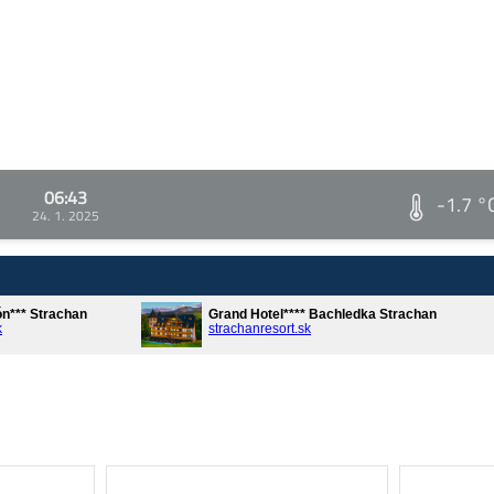
06:43
-1.7 °
24. 1. 2025
ón*** Strachan
Grand Hotel**** Bachledka Strachan
k
strachanresort.sk