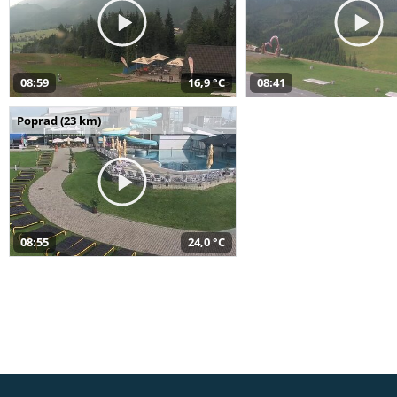
08:59
16,9 °C
08:41
Poprad (23 km)
08:55
24,0 °C