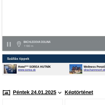
BACHLEDOVA DOLINA
1180 m
Szállás tippek
Hotel*** SOREA HUTNÍK
Wellness Penzi
www.sorea.sk
strachanresort.s
Péntek 24.01.2025
Képtörténet