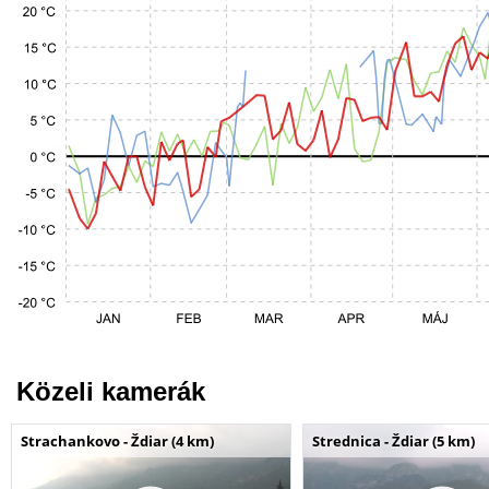
Közeli kamerák
Strachankovo - Ždiar (4 km)
Strednica - Ždiar (5 km)