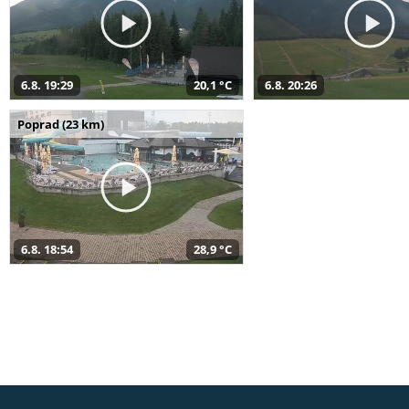
6.8. 19:29
20,1 °C
6.8. 20:26
Poprad (23 km)
6.8. 18:54
28,9 °C