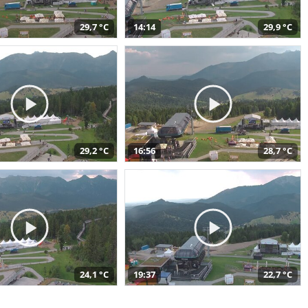
29,7 °C
14:14
29,9 °C
29,2 °C
16:56
28,7 °C
24,1 °C
19:37
22,7 °C