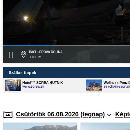
BACHLEDOVA DOLINA
1180 m
Szállás tippek
Hotel*** SOREA HUTNÍK
Wellness Penzi
www.sorea.sk
strachanresort.s
Csütörtök 06.08.2026 (tegnap)
Képt