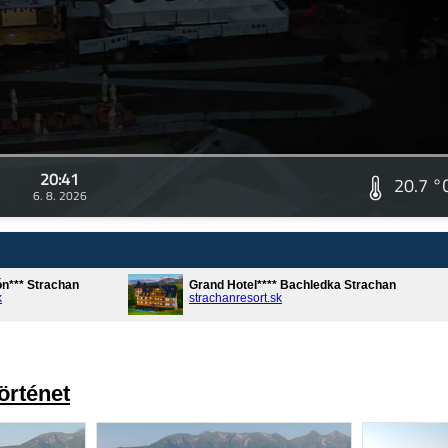
20:41
20.7 °
6. 8. 2026
ón*** Strachan
Grand Hotel**** Bachledka Strachan
k
strachanresort.sk
örténet