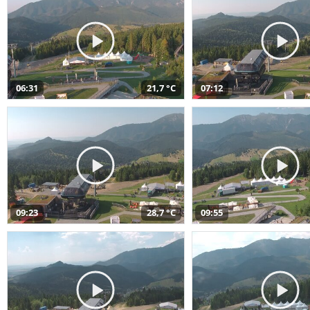
06:31
21,7 °C
07:12
09:23
28,7 °C
09:55