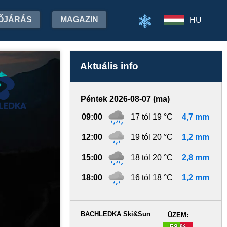
ŐJÁRÁS
MAGAZIN
HU
Aktuális info
Péntek 2026-08-07 (ma)
09:00
17 tól 19 °C
4,7 mm
12:00
19 tól 20 °C
1,2 mm
15:00
18 tól 20 °C
2,8 mm
18:00
16 tól 18 °C
1,2 mm
BACHLEDKA Ski&Sun
ŰZEM:
58 %