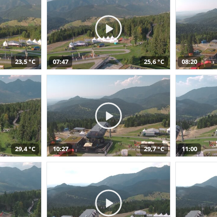
23,5 °C
07:47
25,6 °C
08:20
29,4 °C
10:27
29,7 °C
11:00