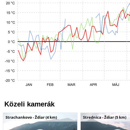
Közeli kamerák
Strachankovo - Ždiar (4 km)
Strednica - Ždiar (5 km)