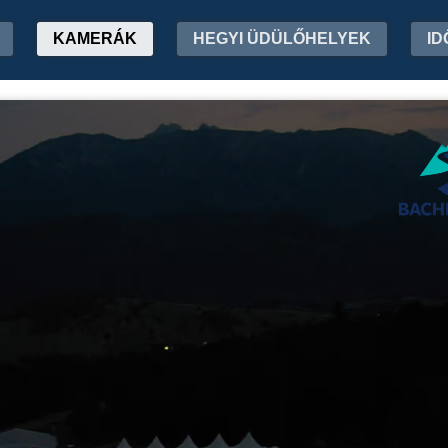
KAMERÁK
HEGYI ÜDÜLŐHELYEK
ID