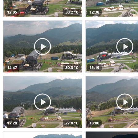
12:05
30,2 °C
12:38
14:47
30,3 °C
15:19
17:28
27,0 °C
18:00