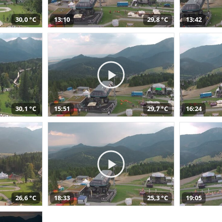
30,0 °C
13:10
29,8 °C
13:42
30,1 °C
15:51
29,7 °C
16:24
26,6 °C
18:33
25,3 °C
19:05