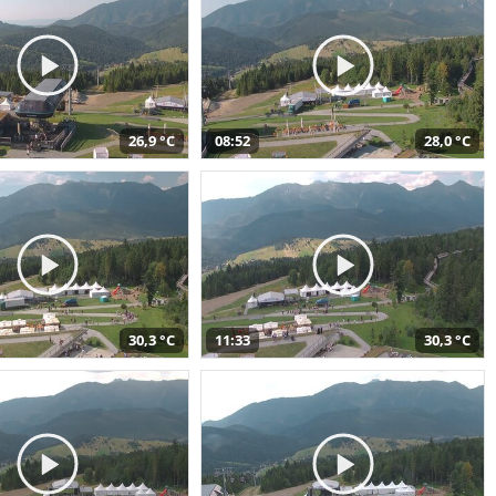
26,9 °C
08:52
28,0 °C
30,3 °C
11:33
30,3 °C