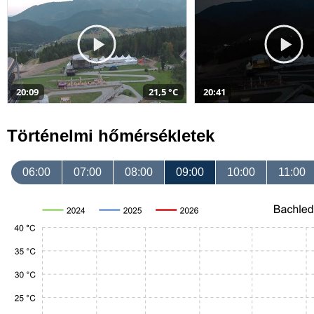
20:09
21,5 °C
20:41
Történelmi hőmérsékletek
06:00
07:00
08:00
09:00
10:00
11:00