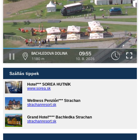
09:55
BACHLEDOVA DOLINA
1180 m
10. 8. 2026
Szállás tippek
Hotel*** SOREA HUTNÍK
www.sorea.sk
Wellness Penzión*** Strachan
strachanresort.sk
Grand Hotel**** Bachledka Strachan
strachanresort.sk