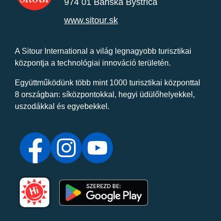
974 01 Banská Bystrica
www.sitour.sk
A Sitour International a világ legnagyobb turisztikai
központja a technológiai innováció területén.
Együttműködünk több mint 1000 turisztikai központtal
8 országban: síközpontokkal, hegyi üdülőhelyekkel,
uszodákkal és egyebekkel.