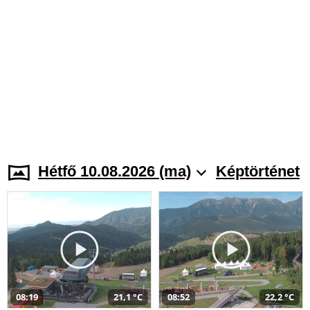
Hétfő 10.08.2026 (ma)
Képtörténet
08:19
21,1 °C
08:52
22,2 °C