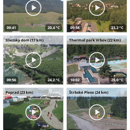
09:41
20,4 °C
09:58
23,2 °C
Sliezsky dom (17 km)
Thermal park Vrbov (22 km)
09:56
24,2 °C
10:02
25,0 °C
Poprad (23 km)
Štrbské Pleso (24 km)