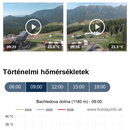
09:23
23,0 °C
09:55
23,3 °C
Történelmi hőmérsékletek
06:00
09:00
12:00
15:00
18:00