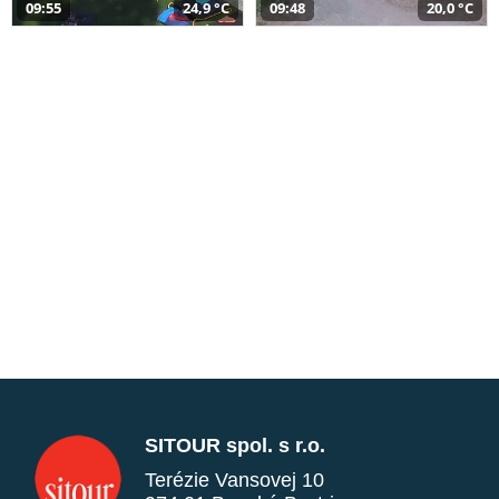
09:55
24,9 °C
09:48
20,0 °C
SITOUR spol. s r.o.
Terézie Vansovej 10