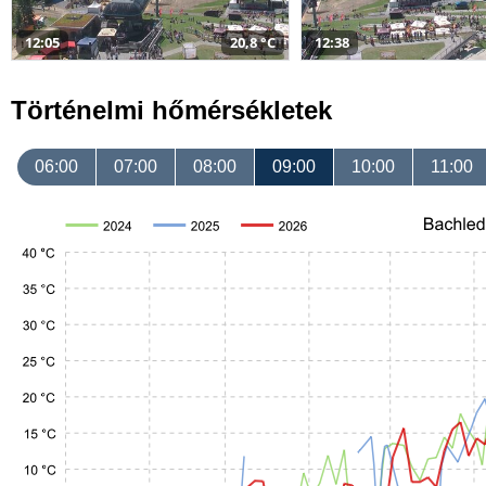
12:05
20,8 °C
12:38
Történelmi hőmérsékletek
06:00
07:00
08:00
09:00
10:00
11:00