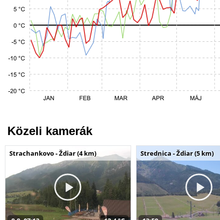
Közeli kamerák
Strachankovo - Ždiar (4 km)
Strednica - Ždiar (5 km)