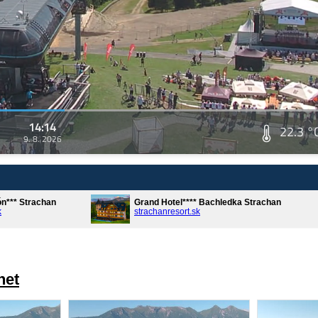
14:14
22.3 °
9. 8. 2026
ón*** Strachan
Grand Hotel**** Bachledka Strachan
k
strachanresort.sk
net