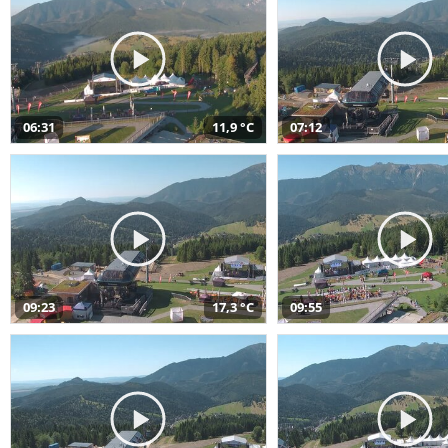
06:31
11,9 °C
07:12
09:23
17,3 °C
09:55