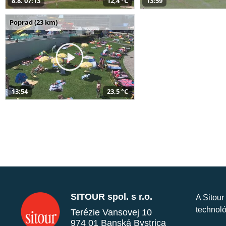
8.8. 07:13
12,4 °C
13:59
Poprad (23 km)
13:54
23,5 °C
SITOUR spol. s r.o.
A Sitour
technoló
Terézie Vansovej 10
974 01 Banská Bystrica