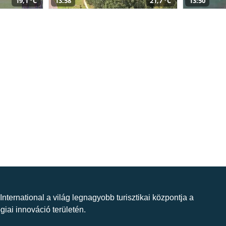
19,1 °C
13:58
21,7 °C
13:50
 International a világ legnagyobb turisztikai központja a
giai innováció területén.