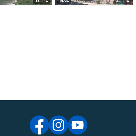
18,1 °C
14:02
24,1 °C