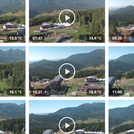
13,5 °C
07:47
14,6 °C
08:20
18,1 °C
10:27
18,9 °C
11:00