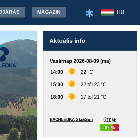
ŐJÁRÁS
MAGAZIN
HU
Aktuális info
Vasárnap 2026-08-09 (ma)
14:00
22 °C
15:00
22 tól 23 °C
18:00
17 tól 21 °C
BACHLEDKA Ski&Sun
ŰZEM:
67 %