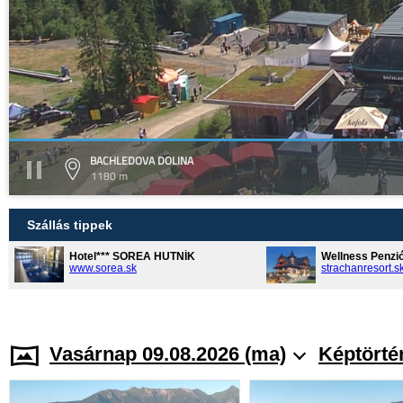
BACHLEDOVA DOLINA
1180 m
Szállás tippek
Hotel*** SOREA HUTNÍK
Wellness Penzi
www.sorea.sk
strachanresort.s
Vasárnap 09.08.2026 (ma)
Képtörté