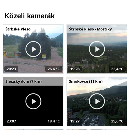
Közeli kamerák
Štrbské Pleso
Štrbské Pleso - Mostíky
20:23
26,6 °C
19:28
22,4 °C
Sliezsky dom (7 km)
Smokovce (11 km)
23:07
18,4 °C
19:27
25,6 °C