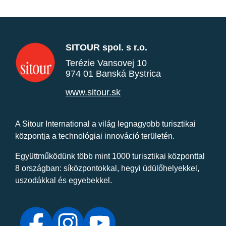
SITOUR spol. s r.o.
Terézie Vansovej 10
974 01 Banská Bystrica
www.sitour.sk
A Sitour International a világ legnagyobb turisztikai
központja a technológiai innováció területén.
Együttműködünk több mint 1000 turisztikai központtal
8 országban: síközpontokkal, hegyi üdülőhelyekkel,
uszodákkal és egyebekkel.