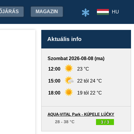
ŐJÁRÁS
MAGAZIN
HU
Aktuális info
Szombat 2026-08-08 (ma)
12:00
23 °C
15:00
22 tól 24 °C
18:00
19 tól 22 °C
AQUA-VITAL Park - KÚPELE LÚČKY
28 - 38 °C
3 / 3