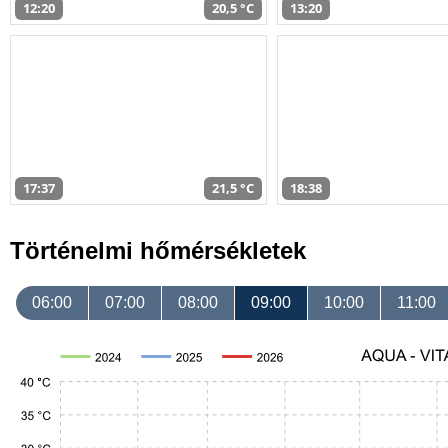
12:20
20,5 °C
13:20
17:37
21,5 °C
18:38
Történelmi hőmérsékletek
06:00
07:00
08:00
09:00
10:00
11:00