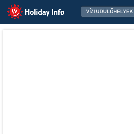
Holiday Info
VÍZI ÜDÜLŐHELYEK