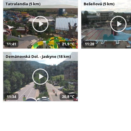
Tatralandia (5 km)
Bešeňová (5 km)
11:41
21,9 °C
11:28
Demänovská Dol. - Jaskyne (18 km)
11:34
20,8 °C