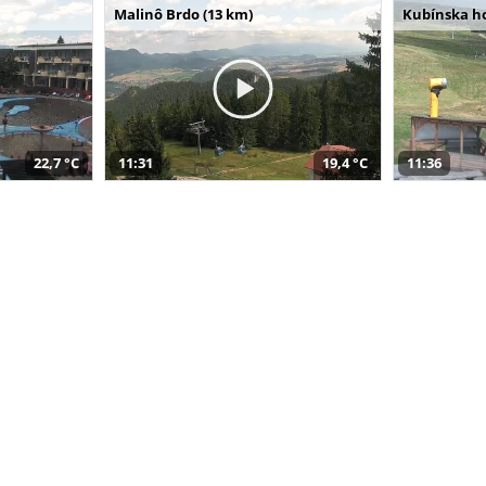
Malinô Brdo (13 km)
Kubínska ho
22,7 °C
11:31
19,4 °C
11:36