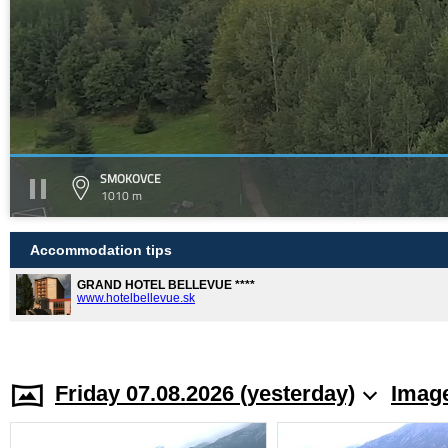
SMOKOVCE
1010 m
Accommodation tips
GRAND HOTEL BELLEVUE ****
www.hotelbellevue.sk
Friday 07.08.2026 (yesterday)
Image