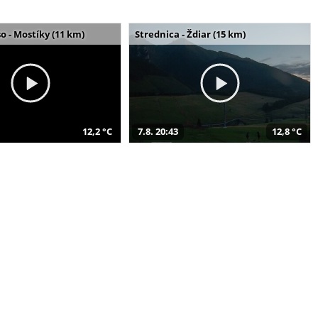
o - Mostíky (11 km)
Strednica - Ždiar (15 km)
12,2 °C
7.8. 20:43
12,8 °C