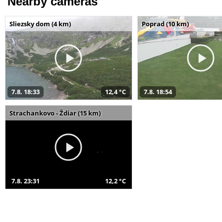
Nearby cameras
Sliezsky dom (4 km)
Poprad (10 km)
7.8. 18:33
12,4 °C
7.8. 18:54
Strachankovo - Ždiar (15 km)
7.8. 23:31
12,2 °C