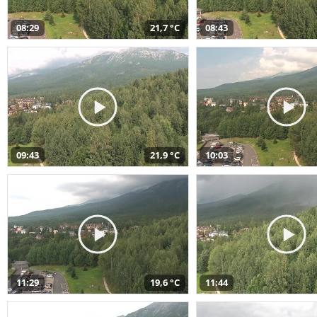
08:29
21,7 °C
08:43
09:43
21,9 °C
10:03
11:29
19,6 °C
11:44