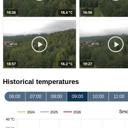
16:26
18,4 °C
16:56
18:57
18,2 °C
19:27
Historical temperatures
06:00
07:00
08:00
09:00
10:00
11:00