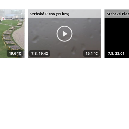
Štrbské Pleso (11 km)
Štrbské Ples
19,6 °C
7.8. 19:42
15,1 °C
7.8. 23:01