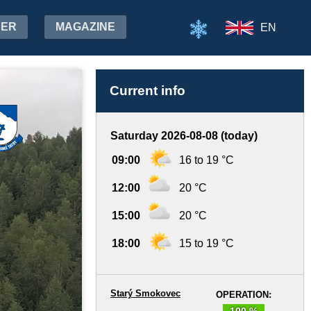
HER
MAGAZINE
EN
Current info
Saturday 2026-08-08 (today)
09:00
16 to 19 °C
12:00
20 °C
15:00
20 °C
18:00
15 to 19 °C
Starý Smokovec
OPERATION:
100 %