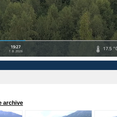
19:27
17.5 °
7. 8. 2026
 archive