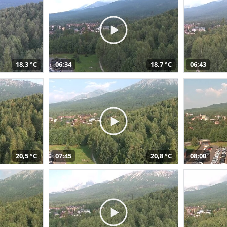
18,3 °C
06:34
18,7 °C
06:43
20,5 °C
07:45
20,8 °C
08:00