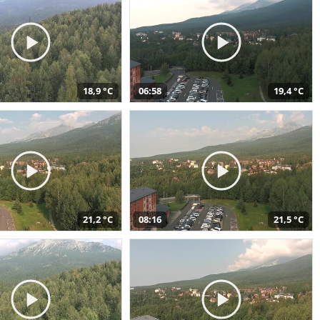
18,9 °C
06:58
19,4 °C
21,2 °C
08:16
21,5 °C