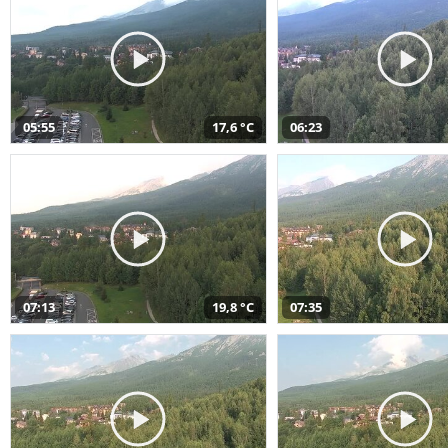
05:55
17,6 °C
06:23
07:13
19,8 °C
07:35